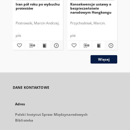
Iran pół roku po wybuchu
Konsekwencje ustawy o
Kr
protestów
bezpieczeństwie
Uk
narodowym Hongkongu
Piotrowski, Marcin Andrzej.
Przychodniak, Marcin.
Koś
plik
plik
plik
Więcej
DANE KONTAKTOWE
Adres
Polski Instytut Spraw Międzynarodowych
Biblioteka