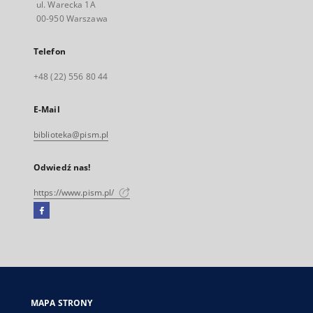
ul. Warecka 1A
00-950 Warszawa
Telefon
+48 (22) 556 80 44
E-Mail
biblioteka@pism.pl
Odwiedź nas!
https://www.pism.pl/
Facebook
Link
zewnętrzny,
otworzy
się
w
nowej
MAPA STRONY
karcie