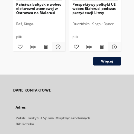
Państwa bałtyckie wobec
Perspektywy polityki UE
Wy
elektrowni atomowej w
wobec Białorusi podczas
Bia
Ostrowcu na Białorusi
prezydencji Litwy
Raś, Kinga.
Dudzińska, Kinga.
Dyner, Anna Maria
Ebe
plik
plik
plik
Więcej
DANE KONTAKTOWE
Adres
Polski Instytut Spraw Międzynarodowych
Biblioteka