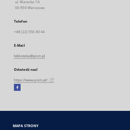
ul. Warecka 1A
00-950 Warszawa
Telefon
+48 (22) 556 80 44
E-Mail
biblioteka@pism.pl
Odwiedź nas!
https://www.pism.pl/
Facebook
Link
zewnętrzny,
otworzy
się
w
nowej
MAPA STRONY
karcie