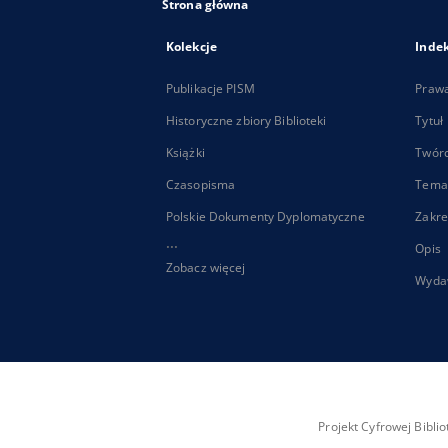
Strona główna
Kolekcje
Inde
Publikacje PISM
Praw
Historyczne zbiory Biblioteki
Tytuł
Książki
Twór
Czasopisma
Tema
Polskie Dokumenty Dyplomatyczne
Zakre
...
Opis
Zobacz więcej
Wyda
Projekt Cyfrowej Bibl