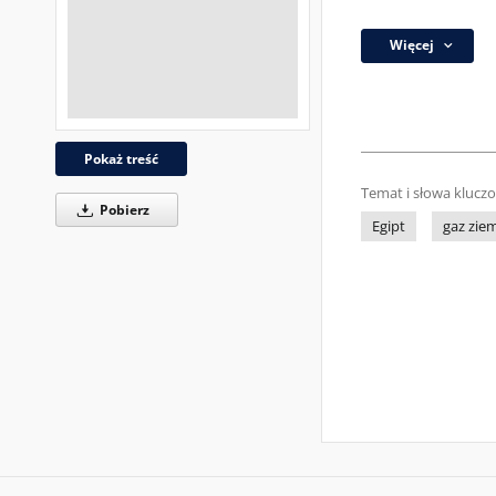
Więcej
Pokaż treść
Temat i słowa klucz
Pobierz
Egipt
gaz zie