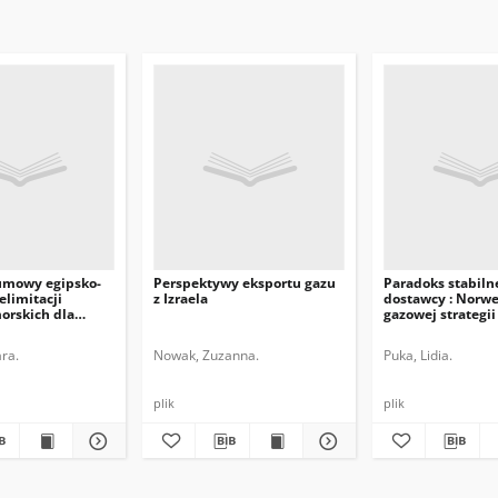
umowy egipsko-
Perspektywy eksportu gazu
Paradoks stabiln
elimitacji
z Izraela
dostawcy : Norwe
orskich dla
gazowej strategii
gionalnej Egiptu
Europejskiej
ra.
Nowak, Zuzanna.
Puka, Lidia.
plik
plik