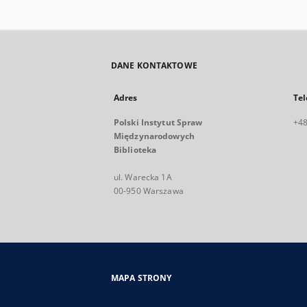
DANE KONTAKTOWE
Adres
Tel
Polski Instytut Spraw
+48
Międzynarodowych
Biblioteka
ul. Warecka 1A
00-950 Warszawa
MAPA STRONY