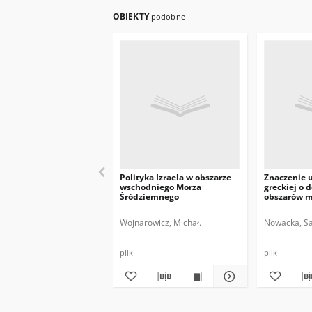
OBIEKTY
podobne
Polityka Izraela w obszarze
Znaczenie 
wschodniego Morza
greckiej o d
Śródziemnego
obszarów m
polityki re
Wojnarowicz, Michał.
Nowacka, Sa
plik
plik