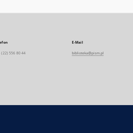
efon
E-Mail
 (22) 556 80 44
biblioteka@pism.pl