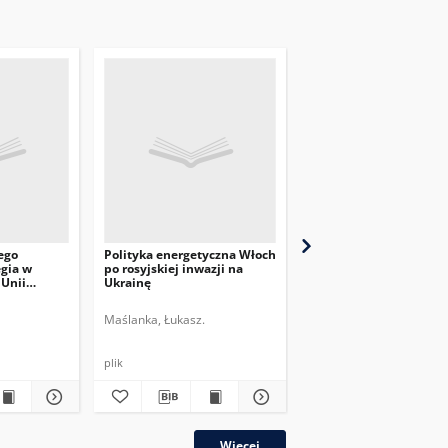
ego
Polityka energetyczna Włoch
Okno na Zachód: znacz
gia w
po rosyjskiej inwazji na
czeskiego rynku gazu
 Unii
Ukrainę
ziemnego dla krajów V
Maślanka, Łukasz.
Kałan, Dariusz.
plik
plik
Więcej