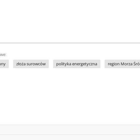
owe:
mny
złoża surowców
polityka energetyczna
region Morza Śr