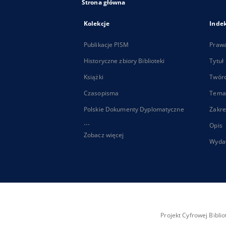
Strona główna
Kolekcje
Inde
Publikacje PISM
Praw
Historyczne zbiory Biblioteki
Tytuł
Książki
Twór
Czasopisma
Tema
Polskie Dokumenty Dyplomatyczne
Zakre
...
Opis
Zobacz więcej
Wyda
Projekt Cyfrowej Bibl