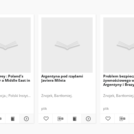
rey : Poland’s
Argentyna pod rządami
Problem bezpiec
 a Middle East in
Javiera Mileia
żywnościowego w
Argentyny i Brazy
ycja.
Polski Instytut Spraw Międzynarodowych.
Znojek, Bartłomiej.
Znojek, Bartłomiej
plik
plik