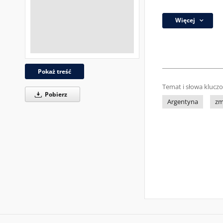
Więcej
Pokaż treść
Temat i słowa klucz
Pobierz
Argentyna
zm