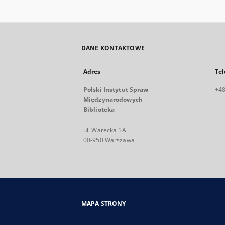
DANE KONTAKTOWE
Adres
Tel
Polski Instytut Spraw
+48
Międzynarodowych
Biblioteka
ul. Warecka 1A
00-950 Warszawa
MAPA STRONY