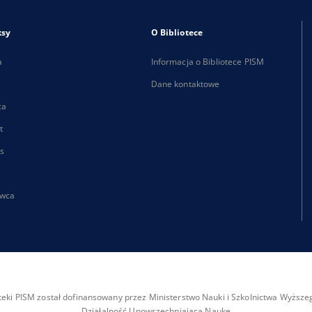
ksy
O Bibliotece
a
Informacja o Bibliotece PISM
Dane kontaktowe
ca
t
s
wca
ioteki PISM został dofinansowany przez Ministerstwo Nauki i Szkolnictwa Wyżs
Działalność Upowszechniająca Naukę