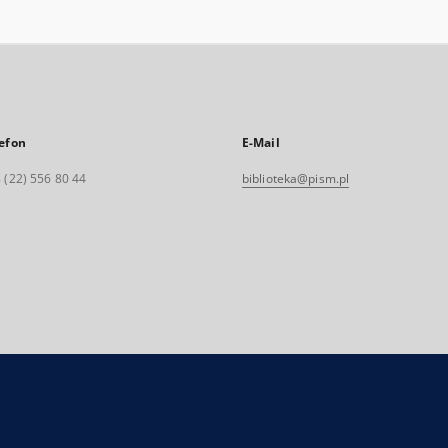
efon
E-Mail
 (22) 556 80 44
biblioteka@pism.pl