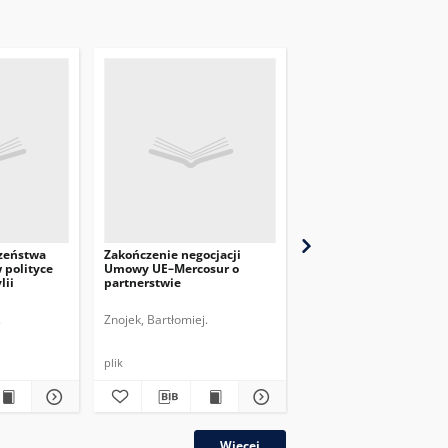
zeństwa
Zakończenie negocjacji
Perspektywy przełama
 polityce
Umowy UE–Mercosur o
konfliktu politycznego
lii
partnerstwie
Wenezueli
.
Znojek, Bartłomiej.
Znojek, Bartłomiej.
plik
plik
Więcej