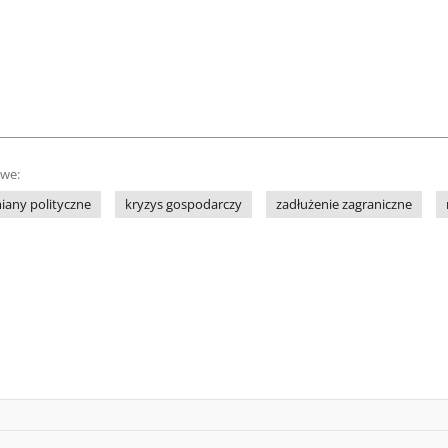
owe:
iany polityczne
kryzys gospodarczy
zadłużenie zagraniczne