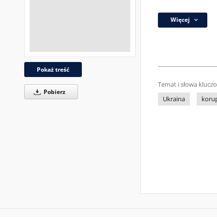
Więcej
Pokaż treść
Temat i słowa klucz
Pobierz
Ukraina
koru