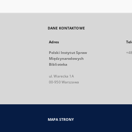
DANE KONTAKTOWE
Adres
Tel
Polski Instytut Spraw
+48
Międzynarodowych
Biblioteka
ul. Warecka 1A
00-950 Warszawa
MAPA STRONY