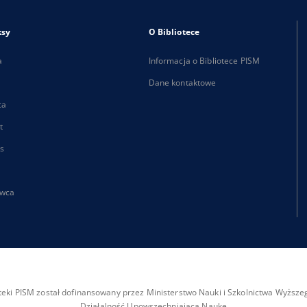
ksy
O Bibliotece
a
Informacja o Bibliotece PISM
Dane kontaktowe
ca
t
s
wca
ioteki PISM został dofinansowany przez Ministerstwo Nauki i Szkolnictwa Wyżs
Działalność Upowszechniająca Naukę