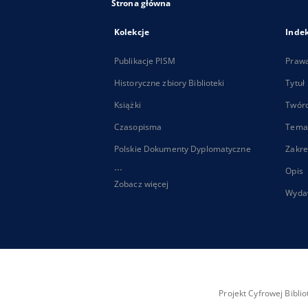
Strona główna
Kolekcje
Inde
Publikacje PISM
Praw
Historyczne zbiory Biblioteki
Tytuł
Książki
Twór
Czasopisma
Tema
Polskie Dokumenty Dyplomatyczne
Zakre
...
Opis
Zobacz więcej
Wyda
Projekt Cyfrowej Bibl