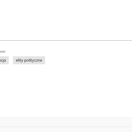
owe:
pcja
elity polityczne