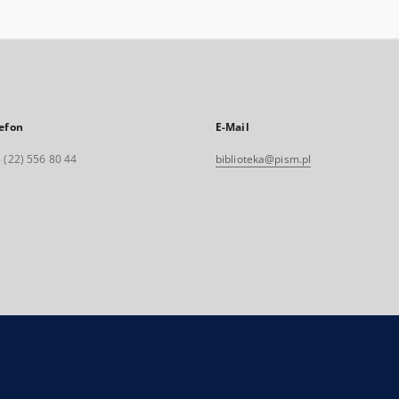
efon
E-Mail
 (22) 556 80 44
biblioteka@pism.pl