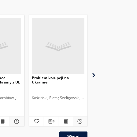
bec
Problem korupcji na
Konsekwencje rosyjsko
krainy z UE
Ukrainie
ukraińskiego konfliktu
gazowego
orobiow, Jewgen.
Kościński, Piotr.
Szeligowski, Daniel.
Polski Instytut Spraw M
Eberhardt, Adam.
plik
Więcej