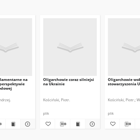
lamentarne na
Oligarchowie coraz silniejsi
Oligarchowie wo
 perspektywie
na Ukrainie
stowarzyszenia U
odowej
ndrzej.
Kościński, Piotr.
Kościński, Piotr.
W
plik
plik