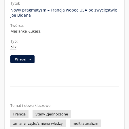
Tytuł:
Nowy pragmatyzm – Francja wobec USA po zwycięstwie
Joe Bidena
Twórca:
Maślanka, Łukasz.
Typ:
plik
Więcej
Temat i słowa kluczowe:
Francja
Stany Zjednoczone
zmiana rządu/zmiana władzy
multilateralizm