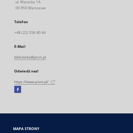
ul. Warecka 1A
00-950 Warszawa
Telefon
+48 (22) 556 80 44
E-Mail
biblioteka@pism.pl
Odwiedź nas!
https://www.pism.pl/
Facebook
Link
zewnętrzny,
otworzy
się
w
nowej
MAPA STRONY
karcie