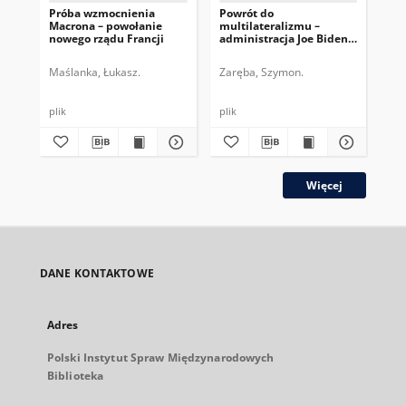
Próba wzmocnienia
Powrót do
Z n
Macrona – powołanie
multilateralizmu –
RF
nowego rządu Francji
administracja Joe Bidena
zwy
i system ONZ
Maślanka, Łukasz.
Zaręba, Szymon.
Gib
plik
plik
plik
Więcej
DANE KONTAKTOWE
Adres
Polski Instytut Spraw Międzynarodowych
Biblioteka