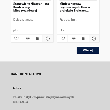
Stanowisko Hiszpanii na
Minister spraw
St
Konferencji
zagranicznych Unii w
ma
Międzyrządowej
projekcie Traktatu
Mi
ustanawiającego
Konstytucję dla Europy
Dołęga, Janusz.
Pietras, Emil.
Krz
plik
plik
plik
Więcej
DANE KONTAKTOWE
Adres
Polski Instytut Spraw Międzynarodowych
Biblioteka