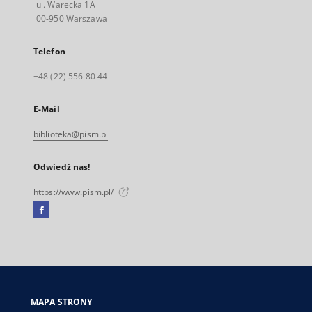
ul. Warecka 1A
00-950 Warszawa
Telefon
+48 (22) 556 80 44
E-Mail
biblioteka@pism.pl
Odwiedź nas!
https://www.pism.pl/
Facebook
Link
zewnętrzny,
otworzy
się
w
nowej
MAPA STRONY
karcie