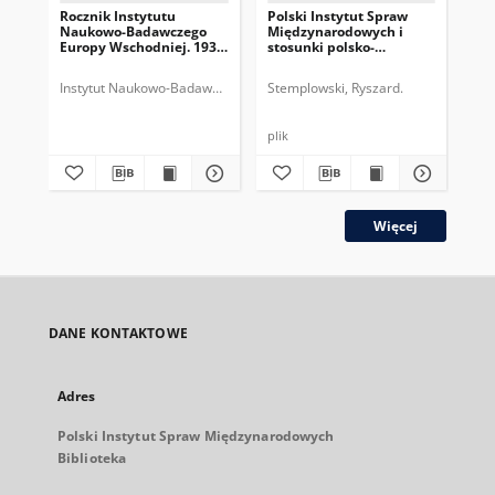
Rocznik Instytutu
Polski Instytut Spraw
Per
Naukowo-Badawczego
Międzynarodowych i
Słu
Europy Wschodniej. 1933,
stosunki polsko-
Ze
T.1
niemieckie
prz
wni
Instytut Naukowo-Badawczy Europy Wschodniej (Wilno).
Stemplowski, Ryszard.
For
pol
plik
Więcej
DANE KONTAKTOWE
Adres
Polski Instytut Spraw Międzynarodowych
Biblioteka