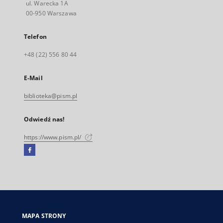
ul. Warecka 1A
00-950 Warszawa
Telefon
+48 (22) 556 80 44
E-Mail
biblioteka@pism.pl
Odwiedź nas!
https://www.pism.pl/
Facebook
Link
zewnętrzny,
otworzy
się
w
nowej
MAPA STRONY
karcie