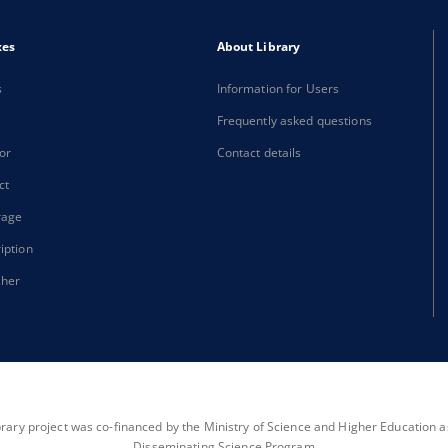
xes
About Library
s
Information for Users
Frequently asked questions
or
Contact details
ct
rage
iption
sher
brary project was co-financed by the Ministry of Science and Higher Education as 
Disseminating Science Program