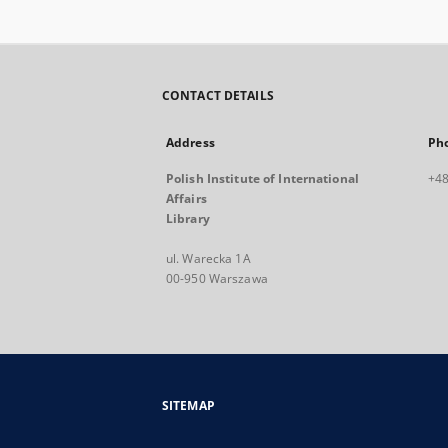
CONTACT DETAILS
Address
Ph
Polish Institute of International
+48
Affairs
Library
ul. Warecka 1A
00-950 Warszawa
SITEMAP