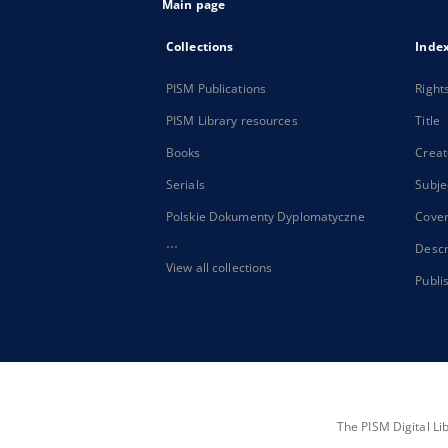
Main page
Collections
Inde
PISM Publications
Right
PISM Library resources
Title
Books
Creat
Serials
Subje
Polskie Dokumenty Dyplomatyczne
Cove
...
Descr
View all collections
Publi
The PISM Digital Li