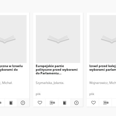
yczna w Izraelu
Europejskie partie
Izrael przed kole
wyborami do
polityczne przed wyborami
wyborami parla
do Parlamentu
Europejskiego
, Michał.
Szymańska, Jolanta.
Wojnarowicz, Mich
plik
plik