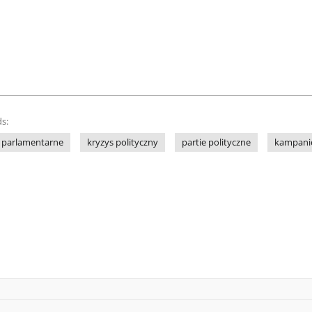
s:
 parlamentarne
kryzys polityczny
partie polityczne
kampani