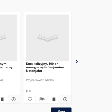
jnymi
Kurs kolizyjny. 100 dni
Antyliberalne plany
mentarnymi
nowego rządu Benjamina
izraelskiego rządu
Netanjahu
ał.
Wojnarowicz, Michał.
Wojnarowicz, Michał.
plik
plik
More