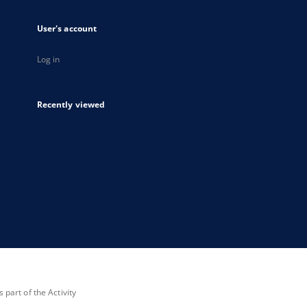
User's account
Log in
Recently viewed
part of the Activity