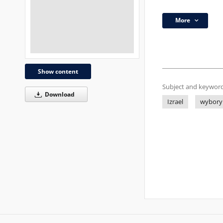
More
Show content
Subject and keyword
Download
Izrael
wybory