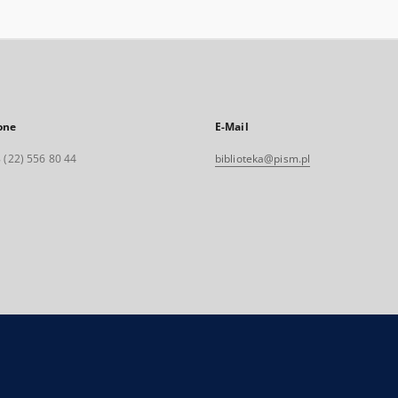
one
E-Mail
 (22) 556 80 44
biblioteka@pism.pl