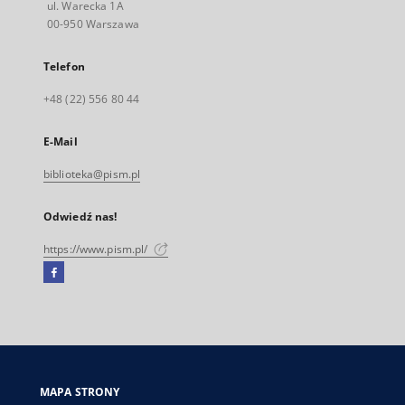
ul. Warecka 1A
00-950 Warszawa
Telefon
+48 (22) 556 80 44
E-Mail
biblioteka@pism.pl
Odwiedź nas!
https://www.pism.pl/
Facebook
Link
zewnętrzny,
otworzy
się
w
nowej
MAPA STRONY
karcie