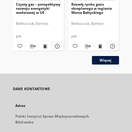
Czysty gaz – perspektywy
Rozwój rynku gazu
Zn
rozwoju energetyki
skroplonego w regionie
ref
wodorowej w UE
Morza Bałtyckiego
En
Bieliszczuk, Bartosz.
Bieliszczuk, Bartosz.
Bie
plik
plik
plik
Więcej
DANE KONTAKTOWE
Adres
Polski Instytut Spraw Międzynarodowych
Biblioteka