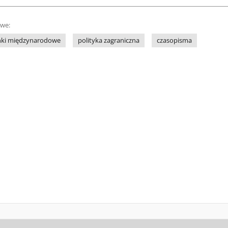
owe:
nki międzynarodowe
polityka zagraniczna
czasopisma