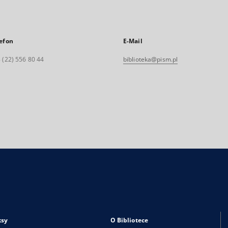
efon
E-Mail
 (22) 556 80 44
biblioteka@pism.pl
ksy
O Bibliotece