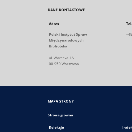
DANE KONTAKTOWE
Adres
Tel
Polski Instytut Spraw
+48
Międzynarodowych
Biblioteka
ul. Warecka 1A
00-950 Warszawa
MAPA STRONY
Strona główna
Kolekcje
Inde