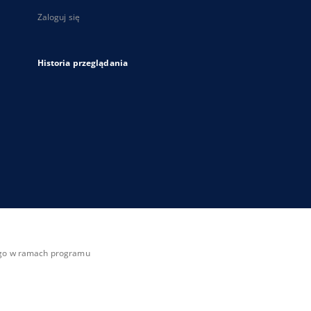
Zaloguj się
Historia przeglądania
zego w ramach programu