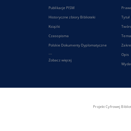
Publikacje PISM
Praw
Historyczne zbiory Biblioteki
Tytuł
Książki
Twór
Czasopisma
Tema
Polskie Dokumenty Dyplomatyczne
Zakre
...
Opis
Zobacz więcej
Wyda
Projekt Cyfrowej Bibl