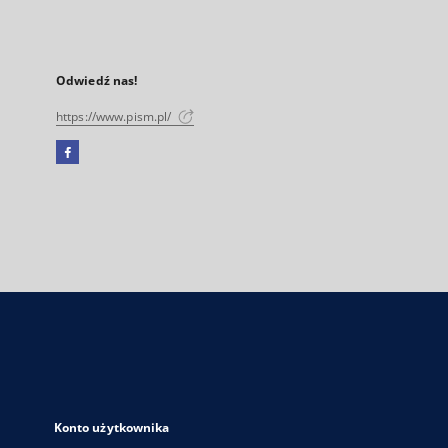
Odwiedź nas!
https://www.pism.pl/
Facebook
Link
zewnętrzny,
otworzy
się
w
nowej
karcie
Konto użytkownika