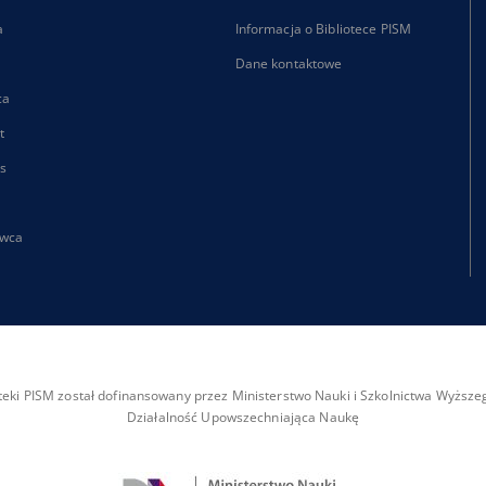
a
Informacja o Bibliotece PISM
Dane kontaktowe
ca
t
s
wca
ioteki PISM został dofinansowany przez Ministerstwo Nauki i Szkolnictwa Wyżs
Działalność Upowszechniająca Naukę