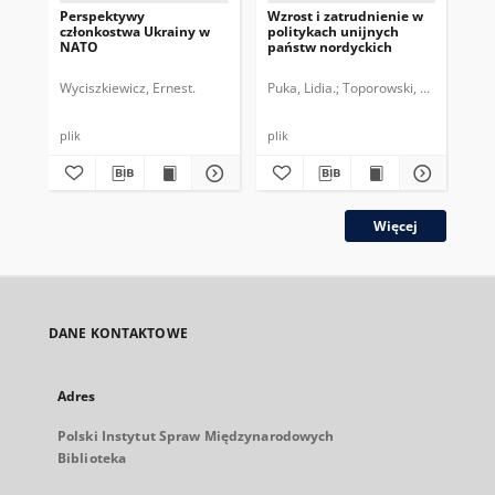
Perspektywy
Wzrost i zatrudnienie w
Zm
członkostwa Ukrainy w
politykach unijnych
zag
NATO
państw nordyckich
agr
Wyciszkiewicz, Ernest.
Puka, Lidia.
Toporowski, Patryk.
Jóź
plik
plik
plik
Więcej
DANE KONTAKTOWE
Adres
Polski Instytut Spraw Międzynarodowych
Biblioteka