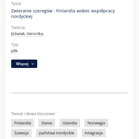
Tytuł:
Zwieranie szeregów : Finlandia wobec współpracy
nordyckiej
Twórca:
Jóźwiak, Veronika.
Typ:
plik
Więcej
Temat i słowa kluczowe:
Finlandia
Dania
Islandia
Norwegia
Szwecja
państwa nordyckie
integracja