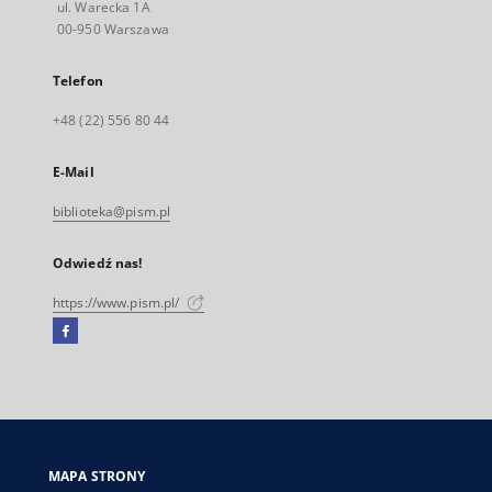
ul. Warecka 1A
00-950 Warszawa
Telefon
+48 (22) 556 80 44
E-Mail
biblioteka@pism.pl
Odwiedź nas!
https://www.pism.pl/
Facebook
Link
zewnętrzny,
otworzy
się
w
nowej
MAPA STRONY
karcie