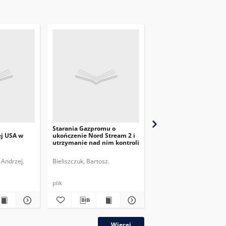
Starania Gazpromu o
Spór o Nord Stream 2 
ej USA w
ukończenie Nord Stream 2 i
otruciu Aleksieja Naw
utrzymanie nad nim kontroli
 Andrzej.
Bieliszczuk, Bartosz.
Bieliszczuk, Bartosz.
plik
plik
Więcej