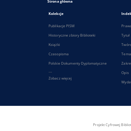
Strona główna
Kolekcje
Inde
Publikacje PISM
Praw
Historyczne zbiory Biblioteki
Tytuł
Książki
Twór
Czasopisma
Tema
Polskie Dokumenty Dyplomatyczne
Zakre
...
Opis
Zobacz więcej
Wyda
Projekt Cyfrowej Bibl