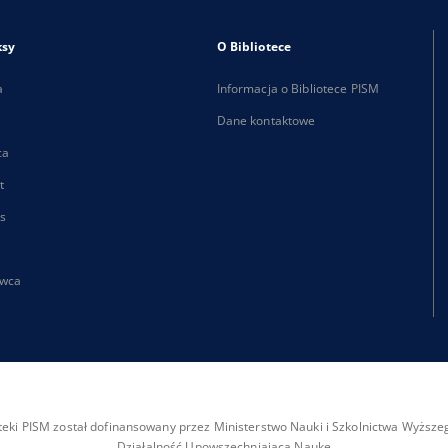
ksy
O Bibliotece
a
Informacja o Bibliotece PISM
Dane kontaktowe
ca
t
s
wca
ioteki PISM został dofinansowany przez Ministerstwo Nauki i Szkolnictwa Wyżs
Działalność Upowszechniająca Naukę