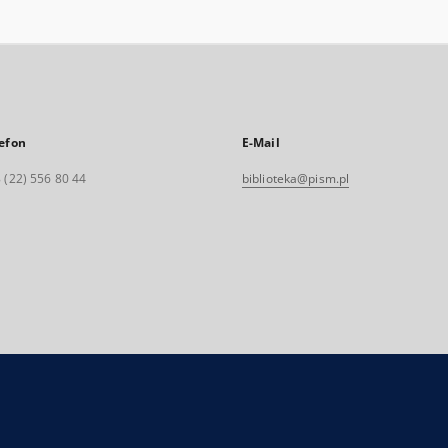
efon
E-Mail
 (22) 556 80 44
biblioteka@pism.pl