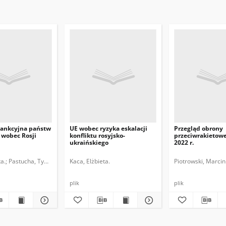
ankcyjna państw
UE wobec ryzyka eskalacji
Przegląd obrony
 wobec Rosji
konfliktu rosyjsko-
przeciwrakietow
ukraińskiego
2022 r.
ta.
Pastucha, Tymon.
Kaca, Elżbieta.
Piotrowski, Marcin
plik
plik