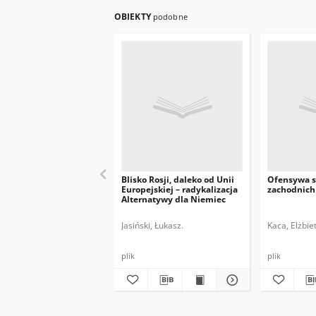
OBIEKTY
podobne
Blisko Rosji, daleko od Unii
Ofensywa s
Europejskiej – radykalizacja
zachodnich
Alternatywy dla Niemiec
Jasiński, Łukasz.
Kaca, Elżbie
plik
plik