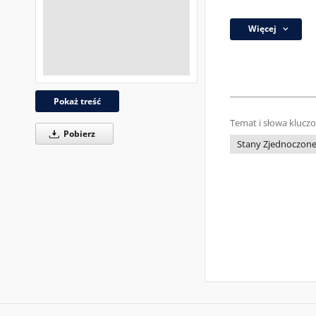
Więcej
Pokaż treść
Temat i słowa klucz
Pobierz
Stany Zjednoczon