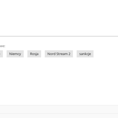
owe:
e
Niemcy
Rosja
Nord Stream 2
sankcje