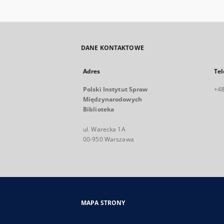
DANE KONTAKTOWE
Adres
Tel
Polski Instytut Spraw
+48
Międzynarodowych
Biblioteka
ul. Warecka 1A
00-950 Warszawa
MAPA STRONY