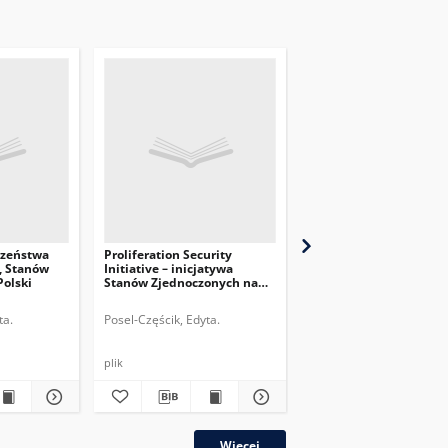
czeństwa
Proliferation Security
Współpraca NATO i Uni
j, Stanów
Initiative – inicjatywa
Europejskiej w dziedzi
Polski
Stanów Zjednoczonych na
opanowywania kryzys
rzecz nierozprzestrzeniania
broni masowego rażenia
ta.
Posel-Częścik, Edyta.
Posel-Częścik, Edyta.
plik
plik
Więcej