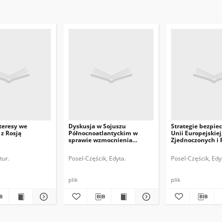
teresy we
Dyskusja w Sojuszu
Strategie bezpie
z Rosją
Północnoatlantyckim w
Unii Europejskie
sprawie wzmocnienia
Zjednoczonych i 
obrony Turcji
tur.
Posel-Częścik, Edyta.
Posel-Częścik, Edy
plik
plik