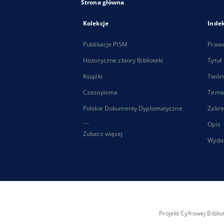
Strona główna
Kolekcje
Inde
Publikacje PISM
Praw
Historyczne zbiory Biblioteki
Tytuł
Książki
Twór
Czasopisma
Tema
Polskie Dokumenty Dyplomatyczne
Zakre
...
Opis
Zobacz więcej
Wyda
Projekt Cyfrowej Bibl