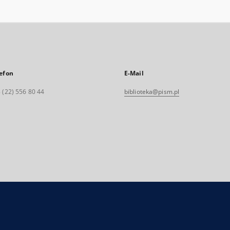
efon
E-Mail
 (22) 556 80 44
biblioteka@pism.pl