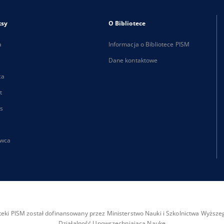
ksy
O Bibliotece
a
Informacja o Bibliotece PISM
Dane kontaktowe
ca
t
s
wca
ioteki PISM został dofinansowany przez Ministerstwo Nauki i Szkolnictwa Wyżs
Działalność Upowszechniająca Naukę