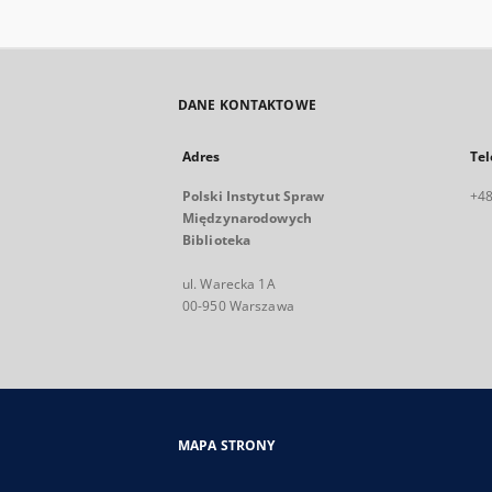
DANE KONTAKTOWE
Adres
Tel
Polski Instytut Spraw
+48
Międzynarodowych
Biblioteka
ul. Warecka 1A
00-950 Warszawa
MAPA STRONY