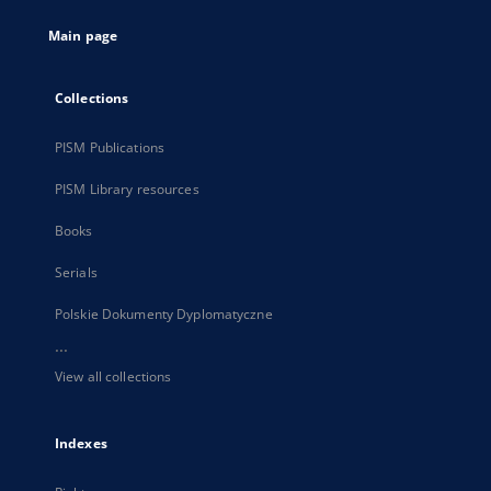
tab
Main page
Collections
PISM Publications
PISM Library resources
Books
Serials
Polskie Dokumenty Dyplomatyczne
...
View all collections
Indexes