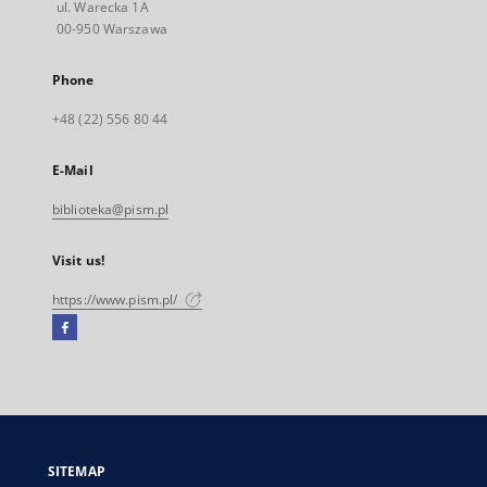
ul. Warecka 1A
00-950 Warszawa
Phone
+48 (22) 556 80 44
E-Mail
biblioteka@pism.pl
Visit us!
https://www.pism.pl/
Facebook
External
link,
will
open
in
a
SITEMAP
new