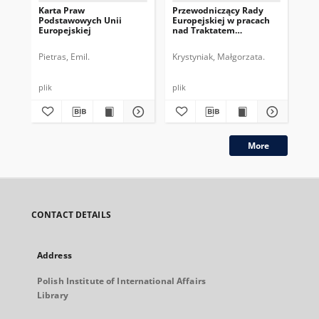
Karta Praw
Przewodniczący Rady
Pr
Podstawowych Unii
Europejskiej w pracach
Eur
Europejskiej
nad Traktatem
dru
Konstytucyjnym UE
pe
Pietras, Emil.
Krystyniak, Małgorzata.
Gos
plik
plik
plik
More
CONTACT DETAILS
Address
Polish Institute of International Affairs
Library