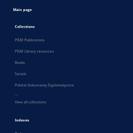
tab
Main page
Collections
PISM Publications
PISM Library resources
Books
Serials
Polskie Dokumenty Dyplomatyczne
...
View all collections
Indexes