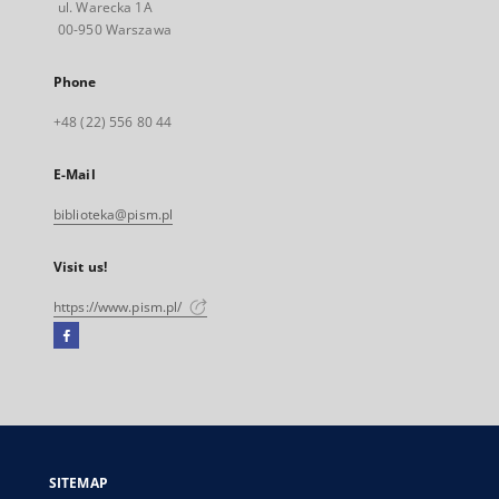
ul. Warecka 1A
00-950 Warszawa
Phone
+48 (22) 556 80 44
E-Mail
biblioteka@pism.pl
Visit us!
https://www.pism.pl/
Facebook
External
link,
will
open
in
a
SITEMAP
new