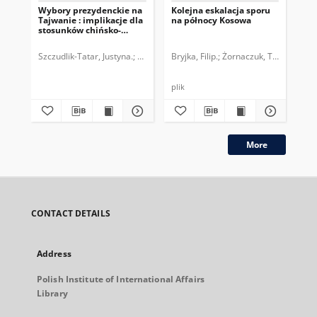
Wybory prezydenckie na
Kolejna eskalacja sporu
Am
Tajwanie : implikacje dla
na północy Kosowa
pol
stosunków chińsko-
za
tajwańskich
do
Szczudlik-Tatar, Justyna.
Polski Instytut Spraw Międzynarodowych.
Bryjka, Filip.
Żornaczuk, Tomasz.
Dąb
plik
plik
More
CONTACT DETAILS
Address
Polish Institute of International Affairs
Library