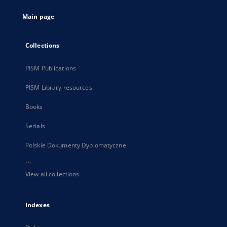
tab
Main page
Collections
PISM Publications
PISM Library resources
Books
Serials
Polskie Dokumenty Dyplomatyczne
...
View all collections
Indexes