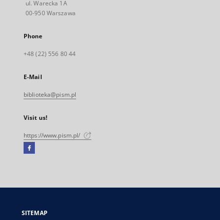
ul. Warecka 1A
00-950 Warszawa
Phone
+48 (22) 556 80 44
E-Mail
biblioteka@pism.pl
Visit us!
https://www.pism.pl/
Facebook
External
link,
will
open
in
a
SITEMAP
new