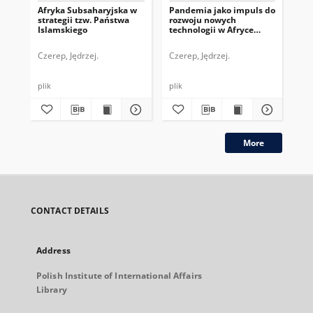
Afryka Subsaharyjska w
Pandemia jako impuls do
Af
strategii tzw. Państwa
rozwoju nowych
no
Islamskiego
technologii w Afryce
UE
Subsaharyjskiej
Czerep, Jędrzej.
Czerep, Jędrzej.
Cze
plik
plik
plik
More
CONTACT DETAILS
Address
Polish Institute of International Affairs
Library