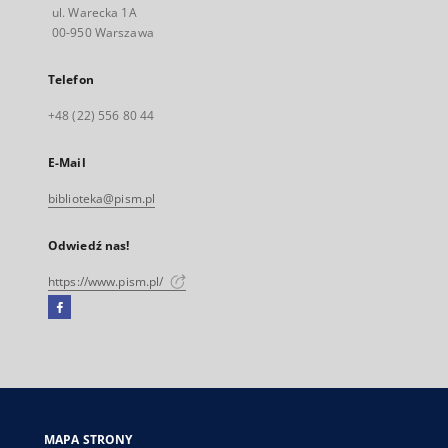
ul. Warecka 1A
00-950 Warszawa
Telefon
+48 (22) 556 80 44
E-Mail
biblioteka@pism.pl
Odwiedź nas!
https://www.pism.pl/
Facebook
Link
zewnętrzny,
otworzy
się
w
nowej
MAPA STRONY
karcie