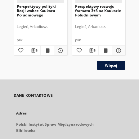
Perspektywy polityki
Perspektywy rozwoju
Rol
Rosji wobec Kaukazu
formatu 3+3 na Kaukazie
pr
Południowego
Południowym
Za
Legieć, Arkadiusz.
Legieć, Arkadiusz.
Woj
plik
plik
plik
Więcej
DANE KONTAKTOWE
Adres
Polski Instytut Spraw Międzynarodowych
Biblioteka