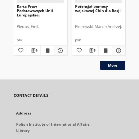
Karta Praw
Potencjał pomocy
Ws
Podstawowych Unii
wojskowej Chin dla Rosji
uzb
Europejskiej
Eur
Pietras, Emil.
Piotrowski, Marcin Andrzej.
Pos
plik
plik
plik
More
CONTACT DETAILS
Address
Polish Institute of International Affairs
Library