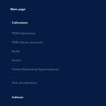
tab
Main page
Collections
PISM Publications
PISM Library resources
Books
Serials
Polskie Dokumenty Dyplomatyczne
...
View all collections
Indexes