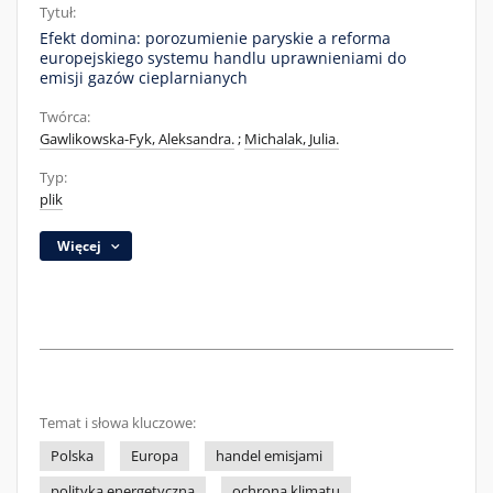
Tytuł:
Efekt domina: porozumienie paryskie a reforma
europejskiego systemu handlu uprawnieniami do
emisji gazów cieplarnianych
Twórca:
Gawlikowska-Fyk, Aleksandra.
;
Michalak, Julia.
Typ:
plik
Więcej
Temat i słowa kluczowe:
Polska
Europa
handel emisjami
polityka energetyczna
ochrona klimatu