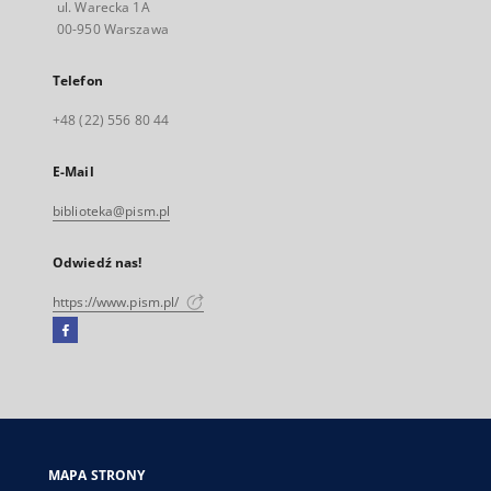
ul. Warecka 1A
00-950 Warszawa
Telefon
+48 (22) 556 80 44
E-Mail
biblioteka@pism.pl
Odwiedź nas!
https://www.pism.pl/
Facebook
Link
zewnętrzny,
otworzy
się
w
nowej
MAPA STRONY
karcie