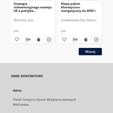
Strategia
Nowy pakiet
Jak
niskoemisyjnego rozwoju
klimatyczno-
pol
UE a polityka
energetyczny do 2030 r.
UE
energetyczna Polski do
2050 r.
Michalak, Julia.
Gawlikowska-Fyk, Aleksandra.
Gaw
plik
plik
plik
Więcej
DANE KONTAKTOWE
Adres
Polski Instytut Spraw Międzynarodowych
Biblioteka