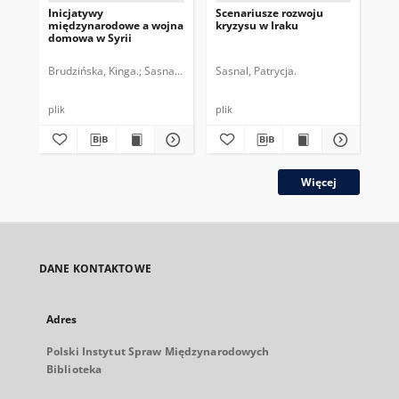
Inicjatywy
Scenariusze rozwoju
Sti
międzynarodowe a wojna
kryzysu w Iraku
beg
domowa w Syrii
de
Brudzińska, Kinga.
Sasnal, Patrycja.
Sasnal, Patrycja.
Beh
plik
plik
Więcej
DANE KONTAKTOWE
Adres
Polski Instytut Spraw Międzynarodowych
Biblioteka