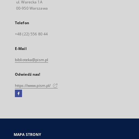
ul. Warecka 1A
00-950 Warszawa
Telefon
+48 (22) 556 80 44
E-Mail
biblioteka@pism.pl
Odwiedź nas!
https://www.pism.pl/
Facebook
Link
zewnętrzny,
otworzy
się
w
nowej
MAPA STRONY
karcie