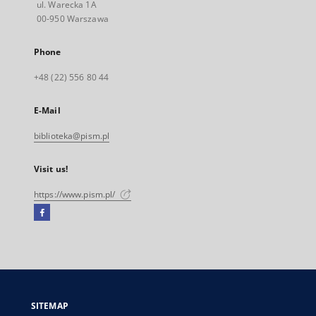
ul. Warecka 1A
00-950 Warszawa
Phone
+48 (22) 556 80 44
E-Mail
biblioteka@pism.pl
Visit us!
https://www.pism.pl/
Facebook
External
link,
will
open
in
a
SITEMAP
new