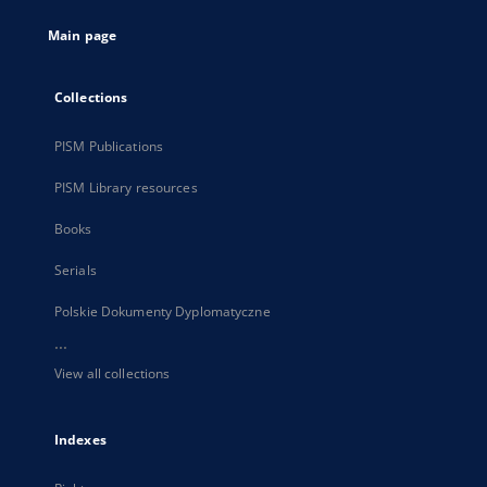
tab
Main page
Collections
PISM Publications
PISM Library resources
Books
Serials
Polskie Dokumenty Dyplomatyczne
...
View all collections
Indexes