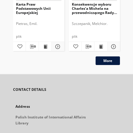
Karta Praw
Konsekwencje wyboru
Pr
Podstawowych Unii
Charles’a Michela na
Eur
Europejskiej
przewodniczącego Rady
na
Europejskiej
Ko
Pietras, Emil.
Szczepanik, Melchior.
Kry
plik
plik
plik
More
CONTACT DETAILS
Address
Polish Institute of International Affairs
Library