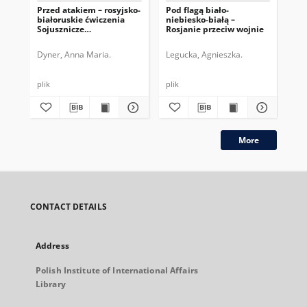
Przed atakiem – rosyjsko-
Pod flagą biało-
Wy
białoruskie ćwiczenia
niebiesko-białą –
nie
Sojusznicze
Rosjanie przeciw wojnie
ni
Zdecydowanie
Dyner, Anna Maria.
Legucka, Agnieszka.
Kol
plik
plik
plik
More
CONTACT DETAILS
Address
Polish Institute of International Affairs
Library