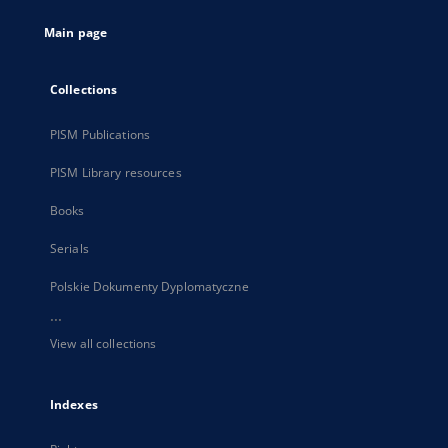
tab
Main page
Collections
PISM Publications
PISM Library resources
Books
Serials
Polskie Dokumenty Dyplomatyczne
...
View all collections
Indexes