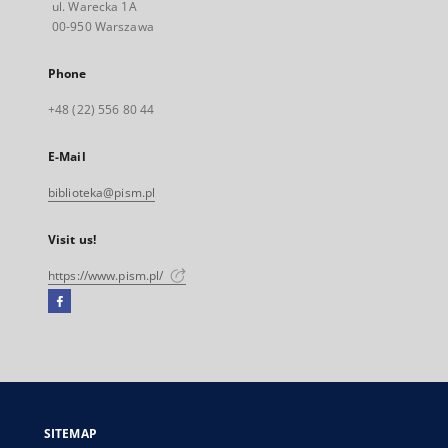
ul. Warecka 1A
00-950 Warszawa
Phone
+48 (22) 556 80 44
E-Mail
biblioteka@pism.pl
Visit us!
https://www.pism.pl/
Facebook
External
link,
will
open
in
a
SITEMAP
new