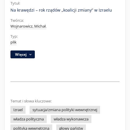
Tytuł:
Na krawędzi – rok rządów „koalicji zmiany” w Izraelu
Twórca:
Wojnarowicz, Michał.
Typ:
plik
Więcej
Temat i słowa kluczowe:
Izrael
sytuacja/zmiana polityki wewnętrznej
władza polityczna
władza wykonawcza
polityka wewnętrzna
głowy państw