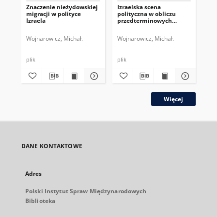
Znaczenie nieżydowskiej
Izraelska scena
Per
migracji w polityce
polityczna w obliczu
we
Izraela
przedterminowych
zag
wyborów
Ka
parlamentarnych
Wojnarowicz, Michał.
Wojnarowicz, Michał.
Leg
plik
plik
plik
Więcej
DANE KONTAKTOWE
Adres
Polski Instytut Spraw Międzynarodowych
Biblioteka