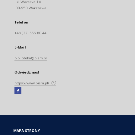
ul. Warecka 1A
00-950 Warszawa
Telefon
+48 (22) 556 80 44
E-Mail
biblioteka@pism.pl
Odwiedź nas!
https://www.pism.pl/
Facebook
Link
zewnętrzny,
otworzy
się
w
nowej
MAPA STRONY
karcie