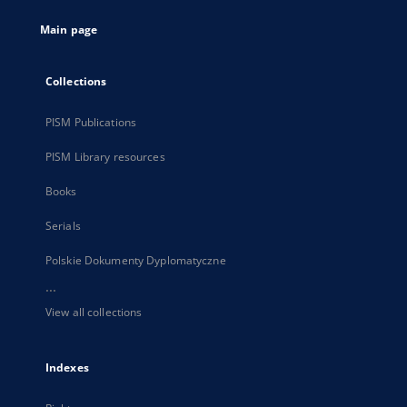
tab
Main page
Collections
PISM Publications
PISM Library resources
Books
Serials
Polskie Dokumenty Dyplomatyczne
...
View all collections
Indexes