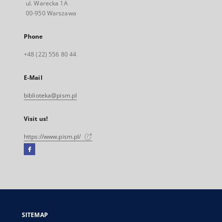
ul. Warecka 1A
00-950 Warszawa
Phone
+48 (22) 556 80 44
E-Mail
biblioteka@pism.pl
Visit us!
https://www.pism.pl/
Facebook
External
link,
will
open
in
a
SITEMAP
new