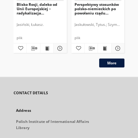
Blisko Rosji, daleko od
Perspektywy stosunków
Rel
Unii Europejskiej –
polsko-niemieckich po
do
radykalizacja
powołaniu rządu
Alternatywy dla Niemiec
CDU/CSU-SPD
Jasiński, Łukasz.
Jaskułowski, Tytus.
Szymański, Adam
Jas
plik
plik
plik
More
CONTACT DETAILS
Address
Polish Institute of International Affairs
Library