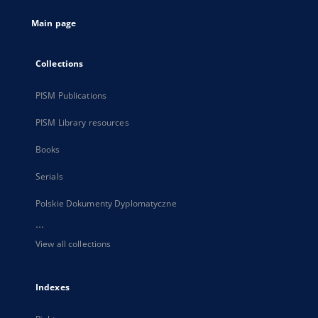
tab
Main page
Collections
PISM Publications
PISM Library resources
Books
Serials
Polskie Dokumenty Dyplomatyczne
...
View all collections
Indexes