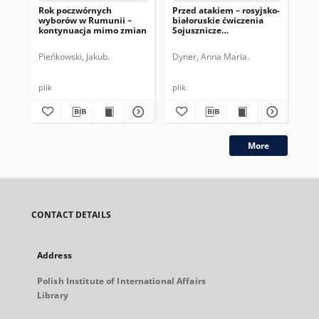
Rok poczwórnych
Przed atakiem – rosyjsko-
Soc
wyborów w Rumunii –
białoruskie ćwiczenia
wła
kontynuacja mimo zmian
Sojusznicze
Zdecydowanie
Pieńkowski, Jakub.
Dyner, Anna Maria.
Paw
plik
plik
plik
More
CONTACT DETAILS
Address
Polish Institute of International Affairs
Library