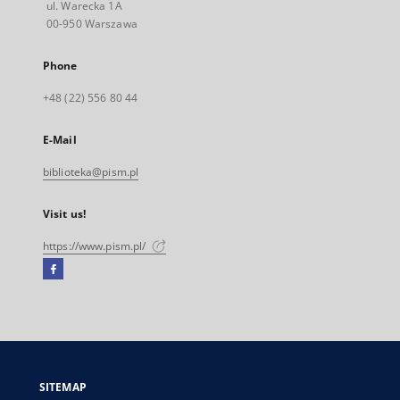
ul. Warecka 1A
00-950 Warszawa
Phone
+48 (22) 556 80 44
E-Mail
biblioteka@pism.pl
Visit us!
https://www.pism.pl/
Facebook
External
link,
will
open
in
a
SITEMAP
new