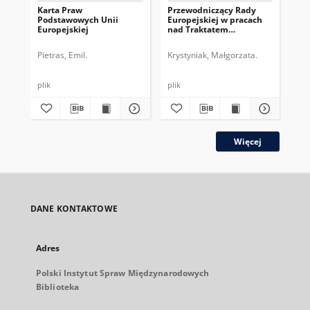
Karta Praw
Przewodniczący Rady
Pr
Podstawowych Unii
Europejskiej w pracach
Eur
Europejskiej
nad Traktatem
dru
Konstytucyjnym UE
pe
Pietras, Emil.
Krystyniak, Małgorzata.
Gos
plik
plik
plik
Więcej
DANE KONTAKTOWE
Adres
Polski Instytut Spraw Międzynarodowych
Biblioteka