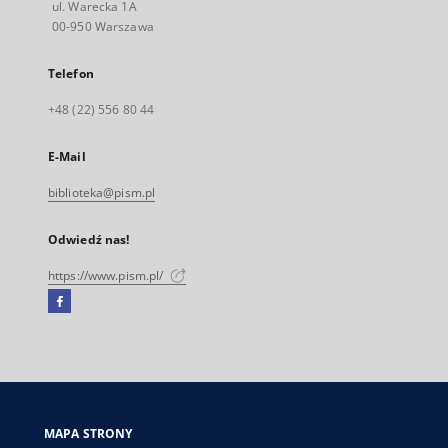
ul. Warecka 1A
00-950 Warszawa
Telefon
+48 (22) 556 80 44
E-Mail
biblioteka@pism.pl
Odwiedź nas!
https://www.pism.pl/
Facebook
Link
zewnętrzny,
otworzy
się
w
nowej
MAPA STRONY
karcie