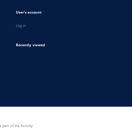
User's account
Log in
Recently viewed
part of the Activity