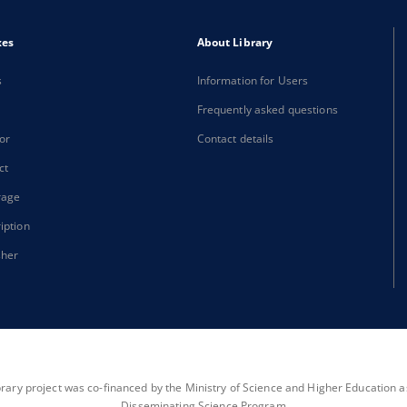
xes
About Library
s
Information for Users
Frequently asked questions
or
Contact details
ct
rage
iption
sher
brary project was co-financed by the Ministry of Science and Higher Education as 
Disseminating Science Program