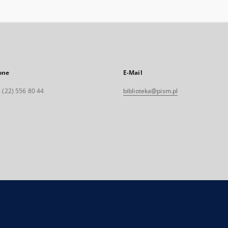
one
E-Mail
 (22) 556 80 44
biblioteka@pism.pl