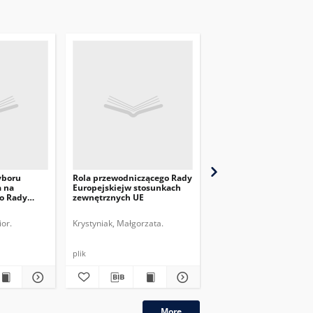
yboru
Rola przewodniczącego Rady
Partnerstwo Wschodnie
a na
Europejskiejw stosunkach
raport otwarcia
o Rady
zewnętrznych UE
or.
Krystyniak, Małgorzata.
Wojna, Beata. (Redaktor
plik
More