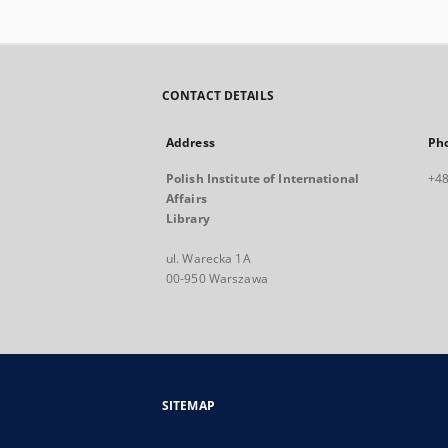
CONTACT DETAILS
Address
Ph
Polish Institute of International
+48
Affairs
Library
ul. Warecka 1A
00-950 Warszawa
SITEMAP