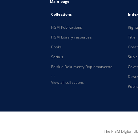
Main page
Collections
Inde
PISM Publications
Right
PISM Library resources
Title
Books
Creat
Serials
Subje
Polskie Dokumenty Dyplomatyczne
Cove
...
Descr
View all collections
Publi
The PISM Digital Li