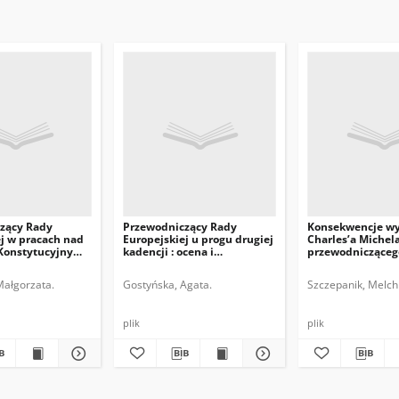
zący Rady
Przewodniczący Rady
Konsekwencje w
j w pracach nad
Europejskiej u progu drugiej
Charles’a Michel
Konstytucyjnym
kadencji : ocena i
przewodnicząceg
perspektywy
Europejskiej
Małgorzata.
Gostyńska, Agata.
Szczepanik, Melchi
plik
plik