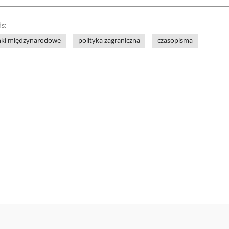
s:
nki międzynarodowe
polityka zagraniczna
czasopisma