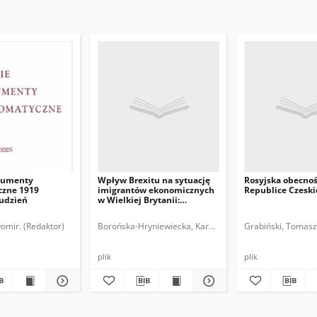
kumenty
Wpływ Brexitu na sytuację
Rosyjska obecno
zne 1919
imigrantów ekonomicznych
Republice Czeski
rudzień
w Wielkiej Brytanii:
implikacje dla Polski i
polskich obywateli
omir. (Redaktor)
Borońska-Hryniewiecka, Karolina.
Grabiński, Tomasz
plik
plik