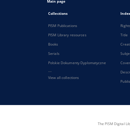
Main page
Collections
Inde
PISM Publications
Right
PISM Library resources
Title
Books
Creat
Serials
Subje
Polskie Dokumenty Dyplomatyczne
Cove
...
Descr
View all collections
Publi
The PISM Digital Li