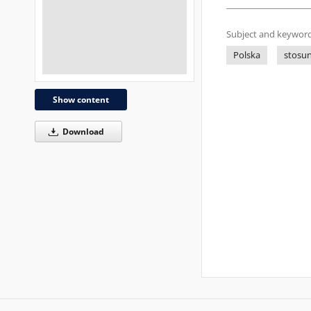
Subject and keyword
Polska
stosu
Show content
Download