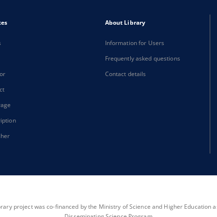
xes
About Library
s
Information for Users
Frequently asked questions
or
Contact details
ct
rage
iption
sher
brary project was co-financed by the Ministry of Science and Higher Education as 
Disseminating Science Program