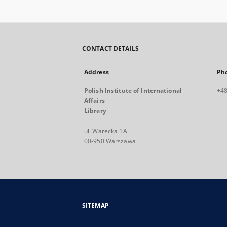
CONTACT DETAILS
Address
Ph
Polish Institute of International
+48
Affairs
Library
ul. Warecka 1A
00-950 Warszawa
SITEMAP