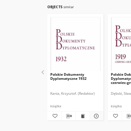
OBJECTS
similar
Polskie Dokumenty
Polskie Do
Dyplomatyczne 1932
Dyplomatyc
czerwiec-g
Kania, Krzysztof. (Redaktor)
Dębski, Sław
książka
książka