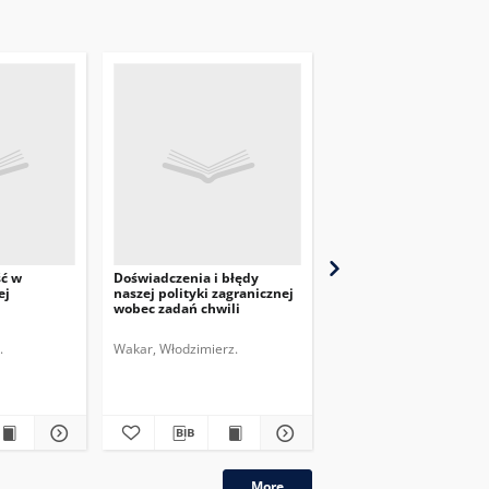
ść w
Doświadczenia i błędy
Przegląd Dyplomatyczn
ej
naszej polityki zagranicznej
pismo poświęcone
wobec zadań chwili
zagadnieniom polityki
międzynarodowej. 1920,
nr 6
.
Wakar, Włodzimierz.
More