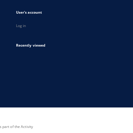
User's account
Log in
Recently viewed
part of the Activity