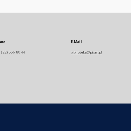
one
E-Mail
 (22) 556 80 44
biblioteka@pism.pl