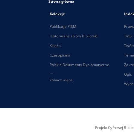
Strona główna
Kolekcje
Inde
Publikacje PISM
Praw
Historyczne zbiory Biblioteki
Tytuł
Książki
Twór
Czasopisma
Tema
Polskie Dokumenty Dyplomatyczne
Zakre
...
Opis
Zobacz więcej
Wyda
Projekt Cyfrowej Bibl