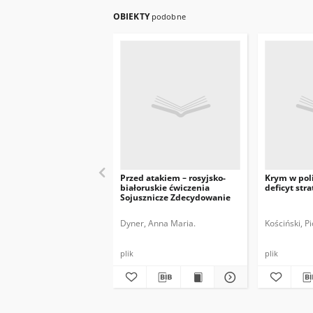
OBIEKTY
podobne
Przed atakiem – rosyjsko-
Krym w poli
białoruskie ćwiczenia
deficyt stra
Sojusznicze Zdecydowanie
Dyner, Anna Maria.
Kościński, Pi
plik
plik