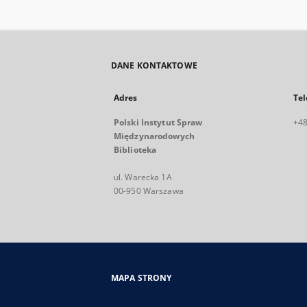
DANE KONTAKTOWE
Adres
Tel
Polski Instytut Spraw
+48
Międzynarodowych
Biblioteka
ul. Warecka 1A
00-950 Warszawa
MAPA STRONY