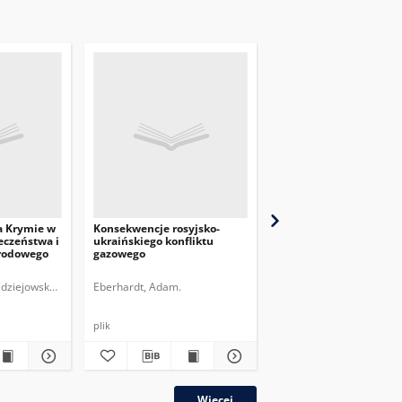
na Krymie w
Konsekwencje rosyjsko-
Wojenna strategia
eczeństwa i
ukraińskiego konfliktu
informacyjna Ukrainy
rodowego
gazowego
dziejowska, Maria.
Eberhardt, Adam.
Terlikowski, Marcin.
Dyner, Anna Maria.
Pie
plik
plik
Więcej