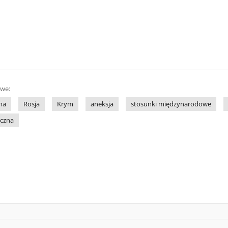
owe:
na
Rosja
Krym
aneksja
stosunki międzynarodowe
iczna