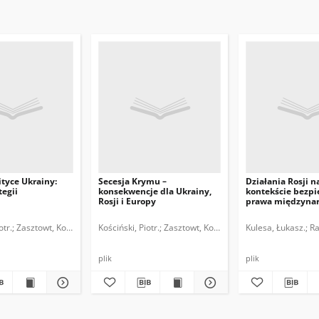
tyce Ukrainy:
Secesja Krymu –
Działania Rosji 
tegii
konsekwencje dla Ukrainy,
kontekście bezpi
Rosji i Europy
prawa międzyna
otr.
Zasztowt, Konrad.
Kościński, Piotr.
Zasztowt, Konrad.
Kulesa, Łukasz.
Ra
plik
plik