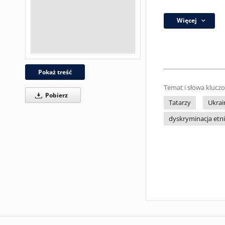
Więcej
Pokaż treść
Temat i słowa klucz
Pobierz
Tatarzy
Ukrai
dyskryminacja etn