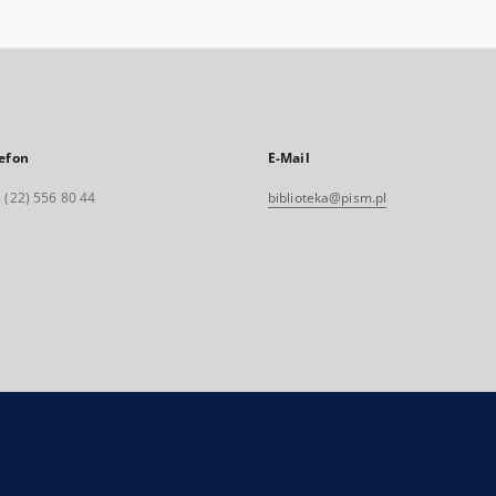
efon
E-Mail
 (22) 556 80 44
biblioteka@pism.pl