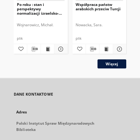
Po roku : stan i
Współpraca państw
Ko
perspektywy
arabskich przeciw Turcji
no
normalizacji izraelsko-
Izr
arabskiej
Zat
Wojnarowicz, Michał.
Nowacka, Sara.
Woj
plik
plik
plik
Więcej
DANE KONTAKTOWE
Adres
Polski Instytut Spraw Międzynarodowych
Biblioteka