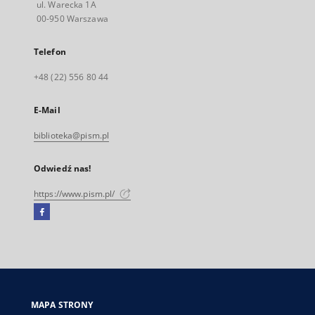
ul. Warecka 1A
00-950 Warszawa
Telefon
+48 (22) 556 80 44
E-Mail
biblioteka@pism.pl
Odwiedź nas!
https://www.pism.pl/
Facebook
Link
zewnętrzny,
otworzy
się
w
nowej
MAPA STRONY
karcie