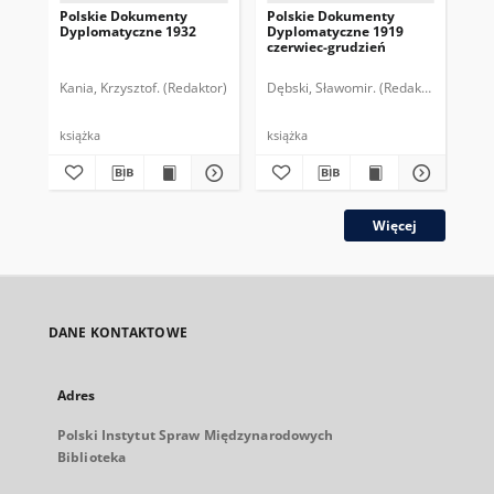
Polskie Dokumenty
Polskie Dokumenty
Wp
Dyplomatyczne 1932
Dyplomatyczne 1919
sy
czerwiec-grudzień
ek
Wie
imp
Kania, Krzysztof. (Redaktor)
Dębski, Sławomir. (Redaktor)
Bor
pol
książka
książka
plik
Więcej
DANE KONTAKTOWE
Adres
Polski Instytut Spraw Międzynarodowych
Biblioteka