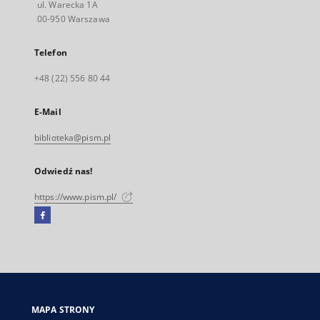
ul. Warecka 1A
00-950 Warszawa
Telefon
+48 (22) 556 80 44
E-Mail
biblioteka@pism.pl
Odwiedź nas!
https://www.pism.pl/
Facebook
Link
zewnętrzny,
otworzy
się
w
nowej
MAPA STRONY
karcie