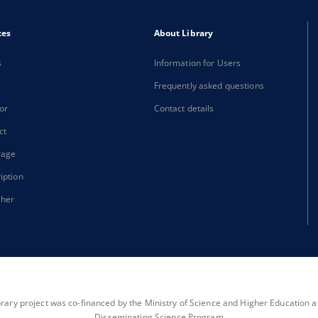
xes
About Library
s
Information for Users
Frequently asked questions
or
Contact details
ct
rage
iption
sher
brary project was co-financed by the Ministry of Science and Higher Education as 
Disseminating Science Program