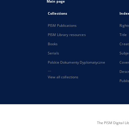
Main page
Collections
Inde
PISM Publications
Right
PISM Library resources
Title
Books
Creat
Serials
Subje
Polskie Dokumenty Dyplomatyczne
Cove
...
Descr
View all collections
Publi
The PISM Digital Li