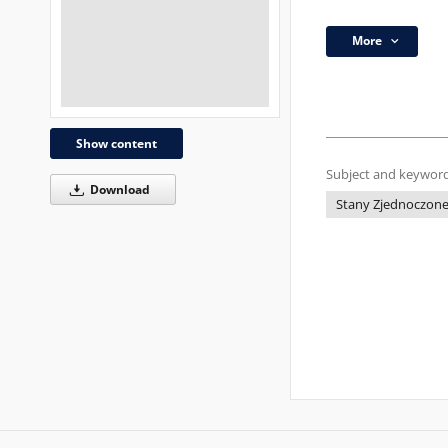
More
Show content
Subject and keyword
Download
Stany Zjednoczon