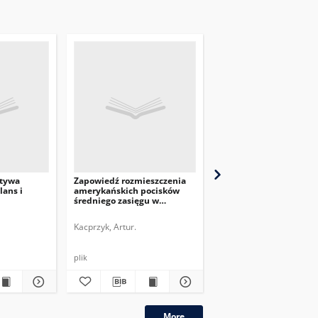
atywa
Zapowiedź rozmieszczenia
Przed atakiem – rosyjs
lans i
amerykańskich pocisków
białoruskie ćwiczenia
średniego zasięgu w
Sojusznicze Zdecydow
Niemczech
Kacprzyk, Artur.
Dyner, Anna Maria.
plik
plik
More