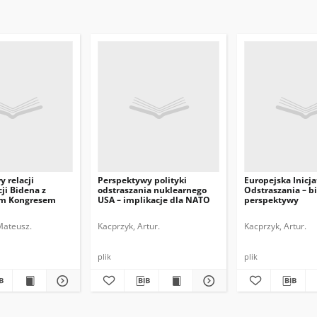
 relacji
Perspektywy polityki
Europejska Inicj
ji Bidena z
odstraszania nuklearnego
Odstraszania – bi
ym Kongresem
USA – implikacje dla NATO
perspektywy
Mateusz.
Kacprzyk, Artur.
Kacprzyk, Artur.
plik
plik