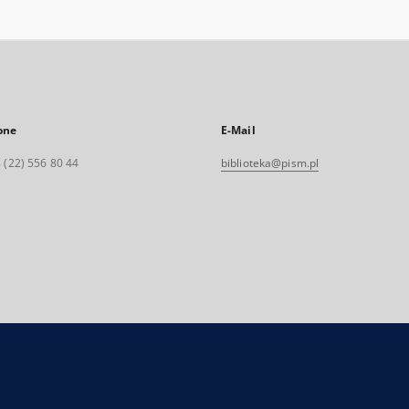
one
E-Mail
 (22) 556 80 44
biblioteka@pism.pl