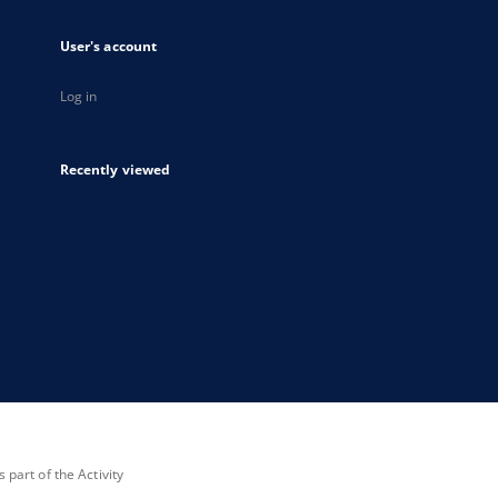
User's account
Log in
Recently viewed
part of the Activity