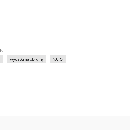
s:
e
wydatki na obronę
NATO