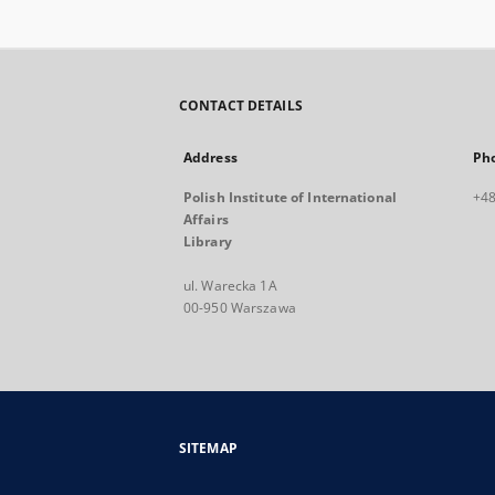
CONTACT DETAILS
Address
Ph
Polish Institute of International
+48
Affairs
Library
ul. Warecka 1A
00-950 Warszawa
SITEMAP