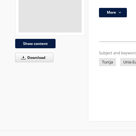
More
Show content
Subject and keyword
Download
Turcja
Unia E