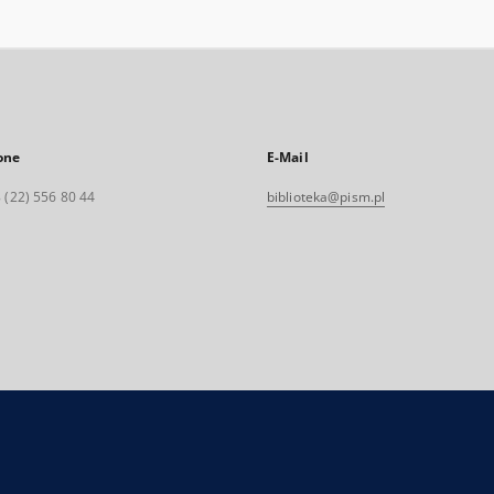
one
E-Mail
 (22) 556 80 44
biblioteka@pism.pl