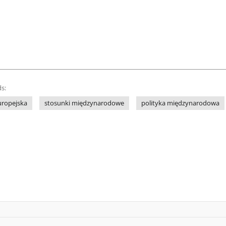
s:
uropejska
stosunki międzynarodowe
polityka międzynarodowa