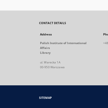
CONTACT DETAILS
Address
Ph
Polish Institute of International
+48
Affairs
Library
ul. Warecka 1A
00-950 Warszawa
SITEMAP