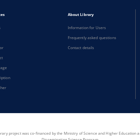
xes
About Library
s
Information for Users
Frequently asked questions
or
Contact details
ct
rage
iption
sher
brary project was co-financed by the Ministry of Science and Higher Education as 
Disseminating Science Program