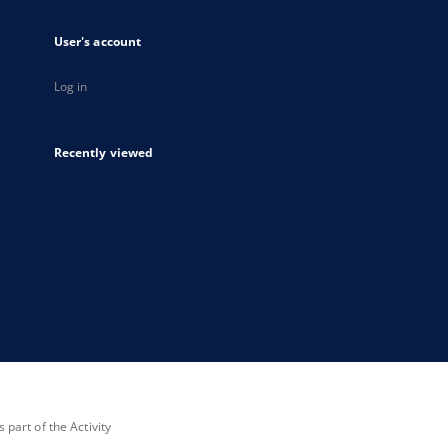
User's account
Log in
Recently viewed
part of the Activity