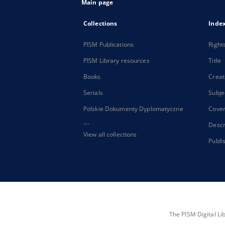
Main page
Collections
Inde
PISM Publications
Right
PISM Library resources
Title
Books
Creat
Serials
Subje
Polskie Dokumenty Dyplomatyczne
Cove
...
Descr
View all collections
Publi
The PISM Digital Li