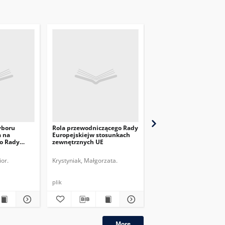
yboru
Rola przewodniczącego Rady
Współpraca NATO i Uni
a na
Europejskiejw stosunkach
Europejskiej w dziedzi
o Rady
zewnętrznych UE
opanowywania kryzys
or.
Krystyniak, Małgorzata.
Posel-Częścik, Edyta.
plik
plik
More