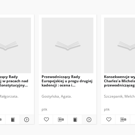
zący Rady
Przewodniczący Rady
Konsekwencje w
j w pracach nad
Europejskiej u progu drugiej
Charles’a Michel
Konstytucyjnym
kadencji : ocena i
przewodnicząceg
perspektywy
Europejskiej
Małgorzata.
Gostyńska, Agata.
Szczepanik, Melchi
plik
plik