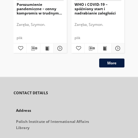
Porozumienie
WHO i COVID-19 –
Re
pandemiczne – cenny
spóźniony start i
mi
kompromis w trudnym
nadrabianie zaległości
sy
czasie dla WHO
zd
Zaręba, Szymon.
Zaręba, Szymon.
Zar
plik
plik
plik
More
CONTACT DETAILS
Address
Polish Institute of International Affairs
Library