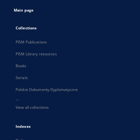
tab
Main page
Collections
PISM Publications
PISM Library resources
Books
Serials
Polskie Dokumenty Dyplomatyczne
...
View all collections
Indexes