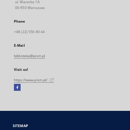
ul. Warecka 1A
00-950 Warszawa
Phone
+48 (22) 556 80 44
E-Mail
biblioteka@pism.pl
Visit us!
https://www.pism.pl/
Facebook
External
link,
will
open
in
a
SITEMAP
new