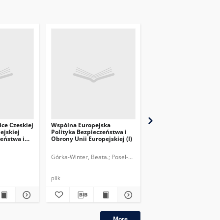
ce Czeskiej
Wspólna Europejska
Czerwcowy szczyt obr
ejskiej
Polityka Bezpieczeństwa i
UE: Francja chce zwięk
zeństwa i
Obrony Unii Europejskiej (I)
rolę WPBiO
ch.
Górka-Winter, Beata.
Posel-Częścik, Edyta.
Dufour, Nathan.
plik
plik
More