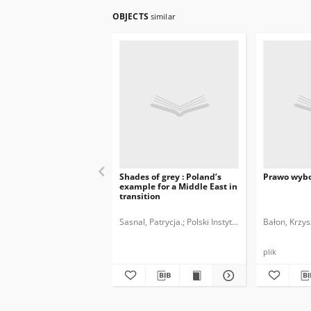
OBJECTS
similar
Shades of grey : Poland’s
Prawo wybo
example for a Middle East in
transition
Sasnal, Patrycja.
Polski Instytut Spraw Międzyna
Bałon, Krzys
plik