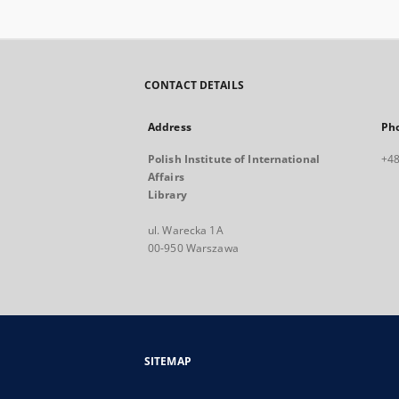
CONTACT DETAILS
Address
Ph
Polish Institute of International
+48
Affairs
Library
ul. Warecka 1A
00-950 Warszawa
SITEMAP