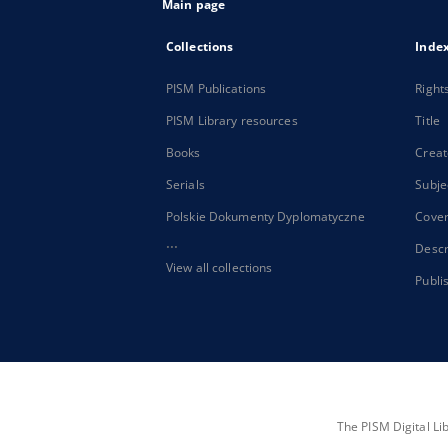
Main page
Collections
Inde
PISM Publications
Right
PISM Library resources
Title
Books
Creat
Serials
Subje
Polskie Dokumenty Dyplomatyczne
Cove
...
Descr
View all collections
Publi
The PISM Digital Li