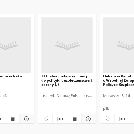
rcze w Iraku
Aktualne podejście Francji
Debata w Republi
do polityki bezpieczeństwa i
o Wspólnej Europ
obrony UE
Polityce Bezpiec
Obrony (CESDP)
rodowych.
ztof.
Liszczyk, Dorota.
Polski Instytut Spraw Międzynarodowy
Morawiec, Rafał.
plik