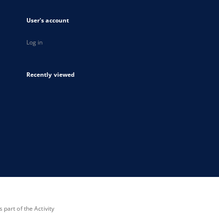
User's account
Log in
Recently viewed
part of the Activity