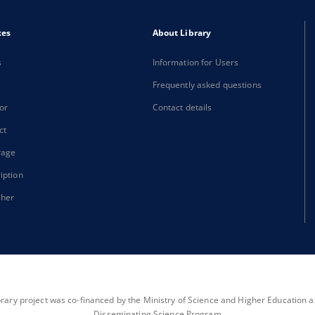
xes
About Library
s
Information for Users
Frequently asked questions
or
Contact details
ct
rage
iption
sher
brary project was co-financed by the Ministry of Science and Higher Education as 
Disseminating Science Program