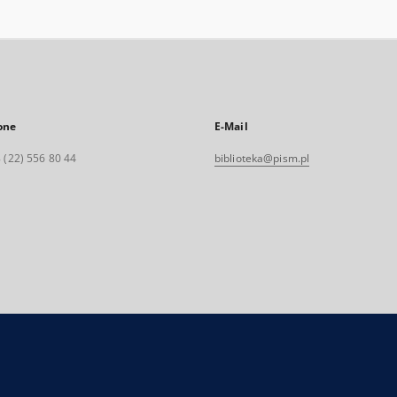
one
E-Mail
 (22) 556 80 44
biblioteka@pism.pl