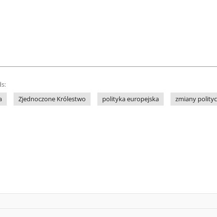
s:
a
Zjednoczone Królestwo
polityka europejska
zmiany polity