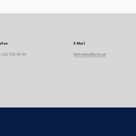
efon
E-Mail
 (22) 556 80 44
biblioteka@pism.pl