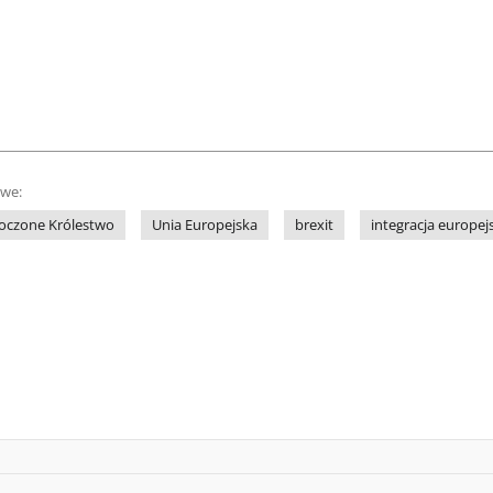
owe:
oczone Królestwo
Unia Europejska
brexit
integracja europej