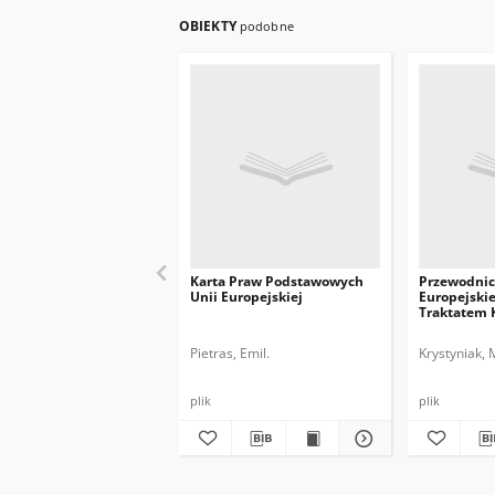
OBIEKTY
podobne
Karta Praw Podstawowych
Przewodnic
Unii Europejskiej
Europejskie
Traktatem 
UE
Pietras, Emil.
Krystyniak, 
plik
plik