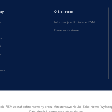
ksy
O Bibliotece
a
Informacja o Bibliotece PISM
Dane kontaktowe
ca
t
s
wca
ioteki PISM został dofinansowany przez Ministerstwo Nauki i Szkolnictwa Wyżs
Działalność Upowszechniająca Naukę