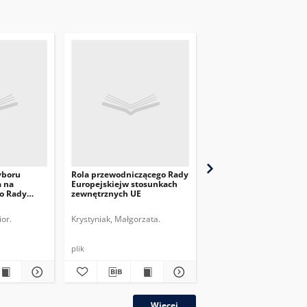
yboru
Rola przewodniczącego Rady
Czekając na Brexit: pr
a na
Europejskiejw stosunkach
polityczne implikacje
o Rady
zewnętrznych UE
brytyjskiego referend
or.
Krystyniak, Małgorzata.
Borońska-Hryniewiecka, 
plik
plik
Więcej