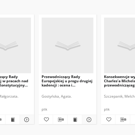
zący Rady
Przewodniczący Rady
Konsekwencje w
j w pracach nad
Europejskiej u progu drugiej
Charles’a Michel
Konstytucyjnym
kadencji : ocena i
przewodnicząceg
perspektywy
Europejskiej
Małgorzata.
Gostyńska, Agata.
Szczepanik, Melchi
plik
plik