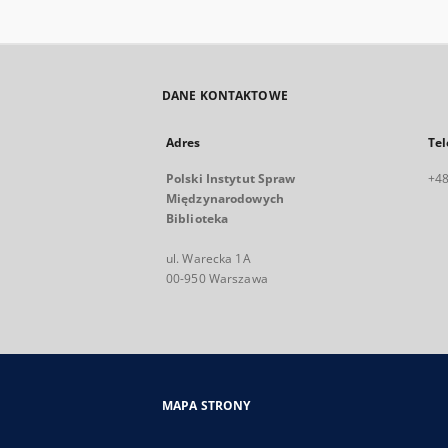
DANE KONTAKTOWE
Adres
Tel
Polski Instytut Spraw
+48
Międzynarodowych
Biblioteka
ul. Warecka 1A
00-950 Warszawa
MAPA STRONY