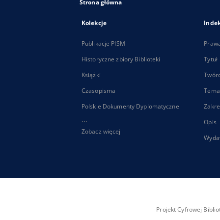
Strona główna
Kolekcje
Inde
Publikacje PISM
Praw
Historyczne zbiory Biblioteki
Tytuł
Książki
Twór
Czasopisma
Tema
Polskie Dokumenty Dyplomatyczne
Zakre
...
Opis
Zobacz więcej
Wyda
Projekt Cyfrowej Bibl