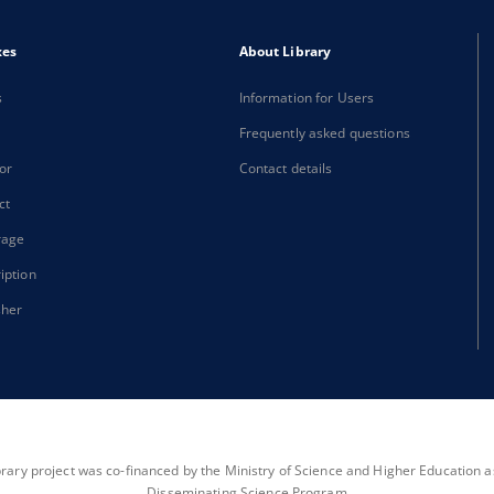
xes
About Library
s
Information for Users
Frequently asked questions
or
Contact details
ct
rage
iption
sher
brary project was co-financed by the Ministry of Science and Higher Education as 
Disseminating Science Program