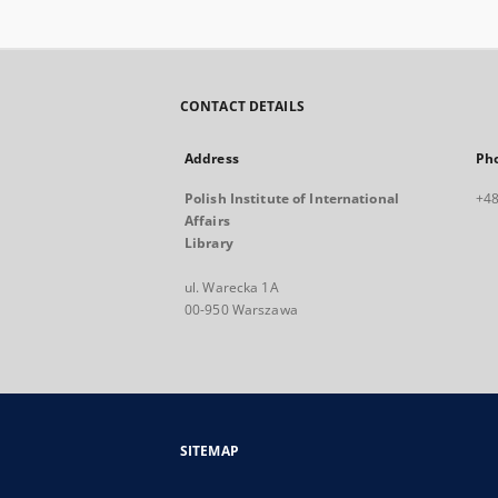
CONTACT DETAILS
Address
Ph
Polish Institute of International
+48
Affairs
Library
ul. Warecka 1A
00-950 Warszawa
SITEMAP