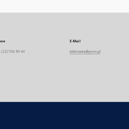
one
E-Mail
 (22) 556 80 44
biblioteka@pism.pl