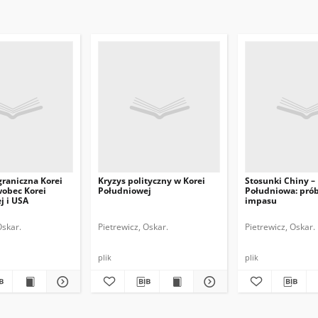
graniczna Korei
Kryzys polityczny w Korei
Stosunki Chiny –
wobec Korei
Południowej
Południowa: prób
j i USA
impasu
Oskar.
Pietrewicz, Oskar.
Pietrewicz, Oskar.
plik
plik