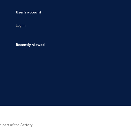
User's account
Log in
Recently viewed
part of the Activity