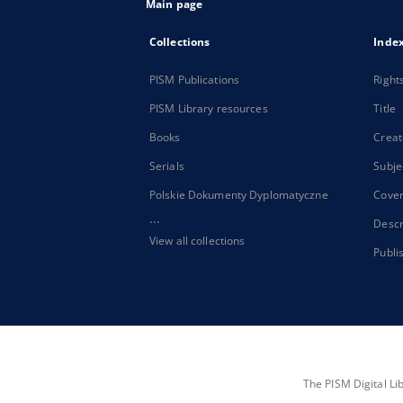
Main page
Collections
Inde
PISM Publications
Right
PISM Library resources
Title
Books
Creat
Serials
Subje
Polskie Dokumenty Dyplomatyczne
Cove
...
Descr
View all collections
Publi
The PISM Digital Li