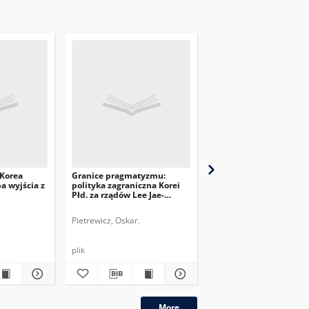
 Korea
Granice pragmatyzmu:
Trudne sprawy. Próba
a wyjścia z
polityka zagraniczna Korei
naprawy stosunków Ko
Płd. za rządów Lee Jae-
Południowej z Japonią
myunga
Pietrewicz, Oskar.
Pietrewicz, Oskar.
plik
plik
More