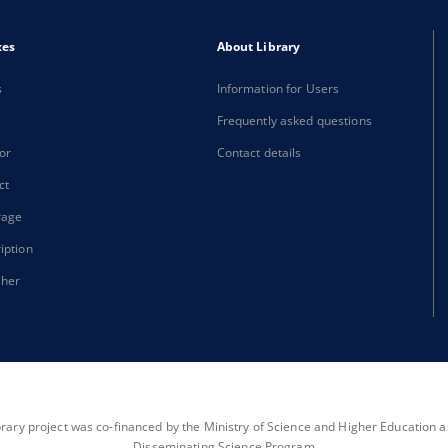
xes
About Library
s
Information for Users
Frequently asked questions
or
Contact details
ct
rage
iption
sher
brary project was co-financed by the Ministry of Science and Higher Education as 
Disseminating Science Program