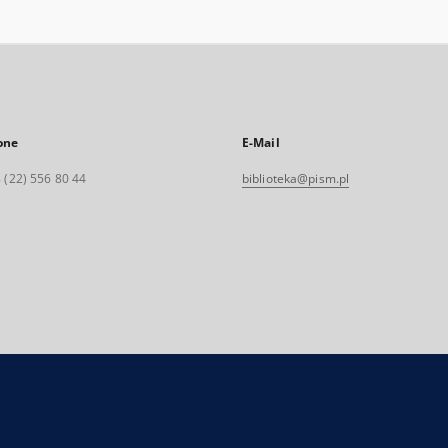
one
E-Mail
 (22) 556 80 44
biblioteka@pism.pl