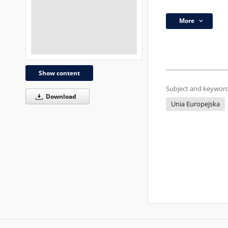
More
Show content
Subject and keyword
Download
Unia Europejska