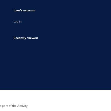
User's account
Log in
Recently viewed
part of the Activity