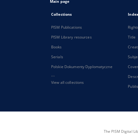
Main page
Collections
Inde
PISM Publications
Right
PISM Library resources
Title
Books
Creat
Serials
Subje
Polskie Dokumenty Dyplomatyczne
Cove
...
Descr
View all collections
Publi
The PISM Digital Li