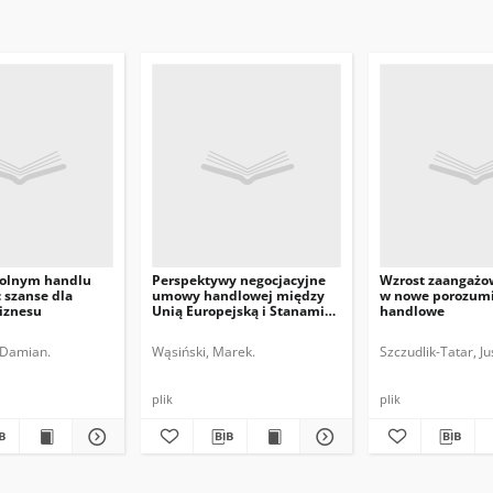
olnym handlu
Perspektywy negocjacyjne
Wzrost zaangażo
 szanse dla
umowy handlowej między
w nowe porozum
biznesu
Unią Europejską i Stanami
handlowe
Zjednoczonymi
 Damian.
Wąsiński, Marek.
Szczudlik-Tatar, Ju
plik
plik