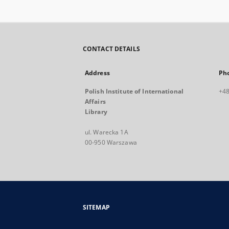
CONTACT DETAILS
Address
Ph
Polish Institute of International
+48
Affairs
Library
ul. Warecka 1A
00-950 Warszawa
SITEMAP