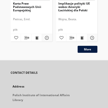
Karta Praw
Implikacje polityki UE
Rol
Podstawowych Unii
wobec Ameryki
pr
Europejskiej
Łacińskiej dla Polski
Za
Pietras, Emil.
Wojna, Beata.
Woj
plik
plik
plik
More
CONTACT DETAILS
Address
Polish Institute of International Affairs
Library