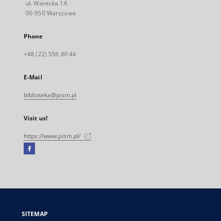
ul. Warecka 1A
00-950 Warszawa
Phone
+48 (22) 556 80 44
E-Mail
biblioteka@pism.pl
Visit us!
https://www.pism.pl/
Facebook
External
link,
will
open
in
a
SITEMAP
new