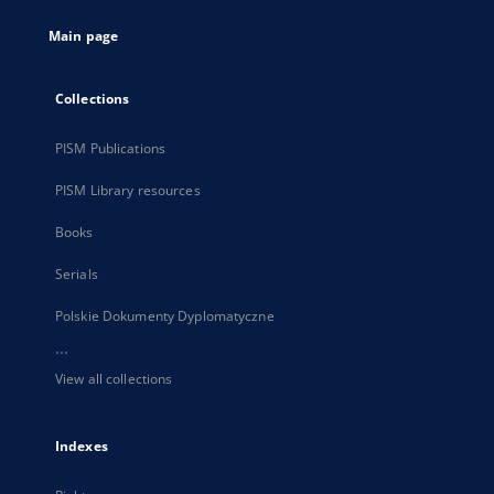
tab
Main page
Collections
PISM Publications
PISM Library resources
Books
Serials
Polskie Dokumenty Dyplomatyczne
...
View all collections
Indexes