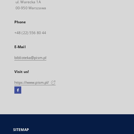
ul. Warecka 1A
00-950 Warszawa
Phone
+48 (22) 556 80 44
E-Mail
biblioteka@pism.pl
Visit us!
https://www.pism.pl/
Facebook
External
link,
will
open
in
a
SITEMAP
new