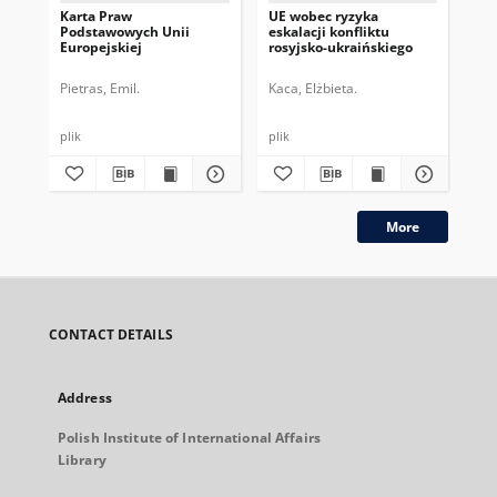
Karta Praw
UE wobec ryzyka
Of
Podstawowych Unii
eskalacji konfliktu
pa
Europejskiej
rosyjsko-ukraińskiego
wo
Pietras, Emil.
Kaca, Elżbieta.
Kac
plik
plik
plik
More
CONTACT DETAILS
Address
Polish Institute of International Affairs
Library