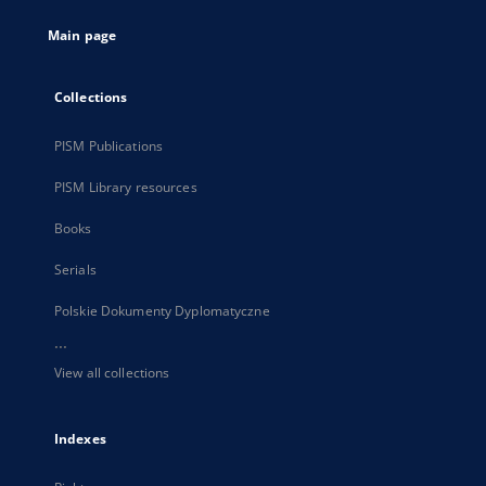
tab
Main page
Collections
PISM Publications
PISM Library resources
Books
Serials
Polskie Dokumenty Dyplomatyczne
...
View all collections
Indexes