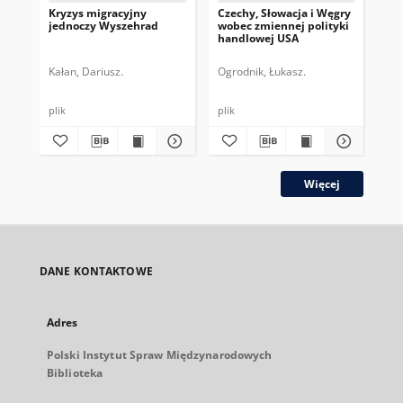
Kryzys migracyjny
Czechy, Słowacja i Węgry
„R
jednoczy Wyszehrad
wobec zmiennej polityki
pr
handlowej USA
Gr
Kałan, Dariusz.
Ogrodnik, Łukasz.
Ogr
plik
plik
plik
Więcej
DANE KONTAKTOWE
Adres
Polski Instytut Spraw Międzynarodowych
Biblioteka