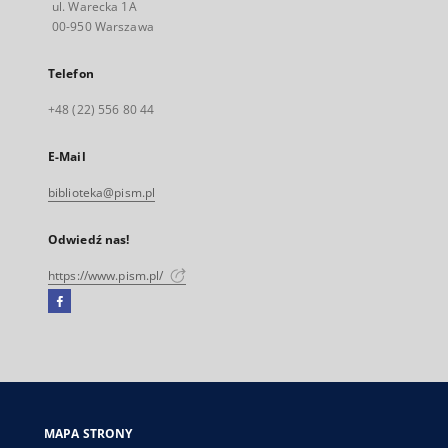
ul. Warecka 1A
00-950 Warszawa
Telefon
+48 (22) 556 80 44
E-Mail
biblioteka@pism.pl
Odwiedź nas!
https://www.pism.pl/
Facebook
Link
zewnętrzny,
otworzy
się
w
nowej
MAPA STRONY
karcie