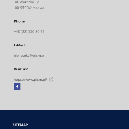
ul. Warecka 1A
00-950 Warszawa
Phone
+48 (22) 556 80 44
E-Mail
biblioteka@pism.pl
Visit us!
https://www.pism.pl/
Facebook
External
link,
will
open
in
a
SITEMAP
new