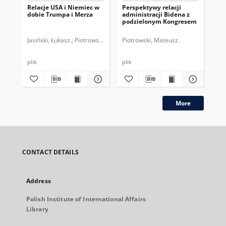
Relacje USA i Niemiec w
Perspektywy relacji
Bli
dobie Trumpa i Merza
administracji Bidena z
Uni
podzielonym Kongresem
rad
Al
Jasiński, Łukasz.
Piotrowski, Mateusz.
Piotrowski, Mateusz.
Jas
plik
plik
plik
More
CONTACT DETAILS
Address
Polish Institute of International Affairs
Library