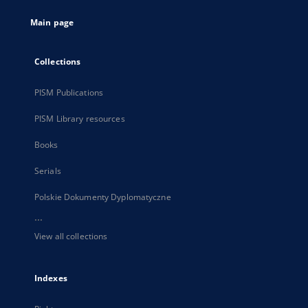
tab
Main page
Collections
PISM Publications
PISM Library resources
Books
Serials
Polskie Dokumenty Dyplomatyczne
...
View all collections
Indexes