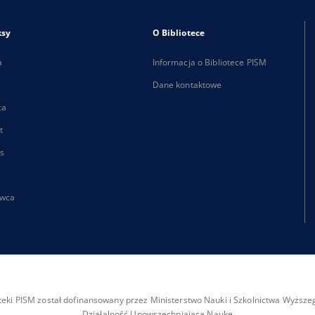
ksy
O Bibliotece
a
Informacja o Bibliotece PISM
Dane kontaktowe
ca
t
s
wca
ioteki PISM został dofinansowany przez Ministerstwo Nauki i Szkolnictwa Wyżs
Działalność Upowszechniająca Naukę