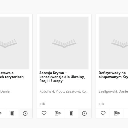
ustawa o
Secesja Krymu –
Deficyt wody na
h terytoriach
konsekwencje dla Ukrainy,
okupowanym Kr
Rosji i Europy
 Daniel.
Kościński, Piotr.
Zasztowt, Konrad.
Szeligowski, Danie
plik
plik