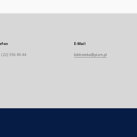
efon
E-Mail
 (22) 556 80 44
biblioteka@pism.pl