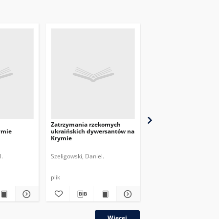
Zatrzymania rzekomych
Wybory parlamentarne
ymie
ukraińskich dywersantów na
Ukrainie
Krymie
l.
Szeligowski, Daniel.
Szeptycki, Andrzej.
plik
plik
Więcej