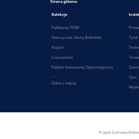
Strona główna
Kolekcje
Inde
Publikacje PISM
Praw
Historyczne zbiory Biblioteki
Tytuł
Książki
Twór
Czasopisma
Tema
Polskie Dokumenty Dyplomatyczne
Zakre
...
Opis
Zobacz więcej
Wyda
Projekt Cyfrowej Bibl