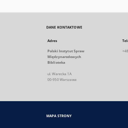
DANE KONTAKTOWE
Adres
Tel
Polski Instytut Spraw
+48
Międzynarodowych
Biblioteka
ul. Warecka 1A
00-950 Warszawa
MAPA STRONY