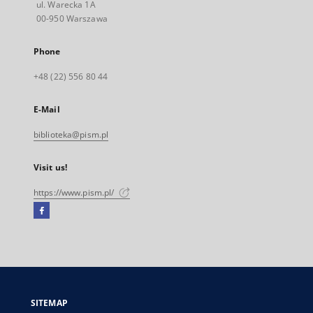
ul. Warecka 1A
00-950 Warszawa
Phone
+48 (22) 556 80 44
E-Mail
biblioteka@pism.pl
Visit us!
https://www.pism.pl/
Facebook
External
link,
will
open
in
a
SITEMAP
new