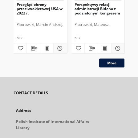
Przegląd obrony
Perspektywy relacji
Ad
przeciwrakietowej USA w
administracji Bidena z
wo
2022 r.
podzielonym Kongresem
nuk
rak
Kor
Piotrowski, Marcin Andrzej.
Piotrowski, Mateusz.
Dur
plik
plik
More
CONTACT DETAILS
Address
Polish Institute of International Affairs
Library