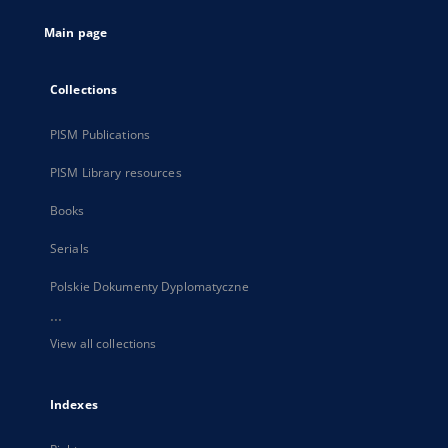
tab
Main page
Collections
PISM Publications
PISM Library resources
Books
Serials
Polskie Dokumenty Dyplomatyczne
...
View all collections
Indexes