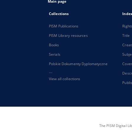
Main page
Collections
Inde
PISM Publications
Right
PISM Library resources
Title
Books
Creat
Serials
Subje
Polskie Dokumenty Dyplomatyczne
Cove
...
Descr
View all collections
Publi
The PISM Digital Li