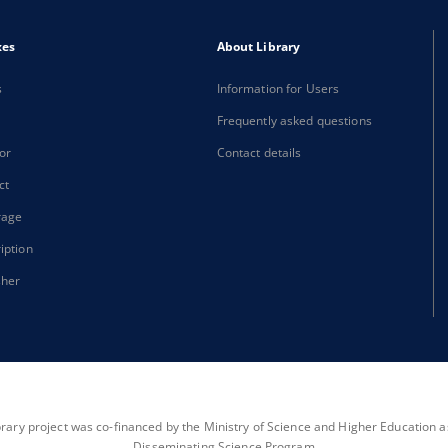
xes
About Library
s
Information for Users
Frequently asked questions
or
Contact details
ct
rage
iption
sher
brary project was co-financed by the Ministry of Science and Higher Education as 
Disseminating Science Program