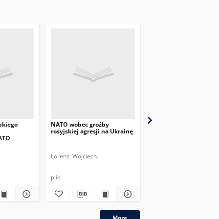
bkiego
NATO wobec groźby
Polityczno-wojskowe
rosyjskiej agresji na Ukrainę
znaczenie ćwiczeń
NATO
„Defender Europe 2020
Lorenz, Wojciech.
Lorenz, Wojciech.
plik
plik
More