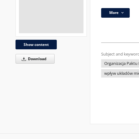
More
Show content
Subject and keyword
Download
Organizacja Paktu
wpływ układów m