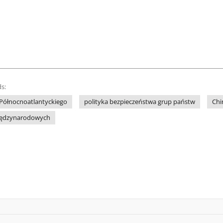
s:
 Północnoatlantyckiego
polityka bezpieczeństwa grup państw
Chi
iędzynarodowych