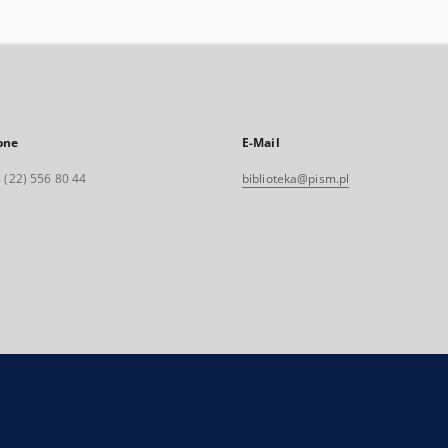
one
E-Mail
 (22) 556 80 44
biblioteka@pism.pl