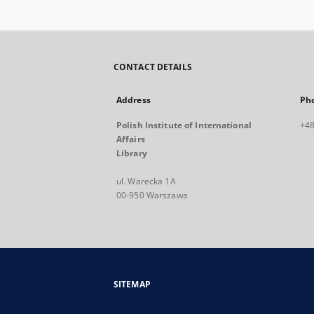
CONTACT DETAILS
Address
Ph
Polish Institute of International
+48
Affairs
Library
ul. Warecka 1A
00-950 Warszawa
SITEMAP