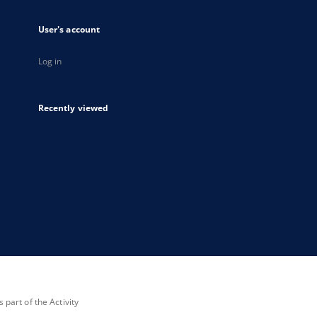
User's account
Log in
Recently viewed
part of the Activity