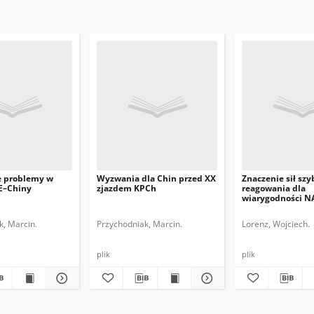
e problemy w
Wyzwania dla Chin przed XX
Znaczenie sił szy
UE–Chiny
zjazdem KPCh
reagowania dla
wiarygodności 
k, Marcin.
Przychodniak, Marcin.
Lorenz, Wojciech.
plik
plik