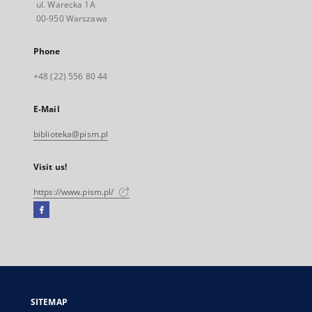
ul. Warecka 1A
00-950 Warszawa
Phone
+48 (22) 556 80 44
E-Mail
biblioteka@pism.pl
Visit us!
https://www.pism.pl/
Facebook
External
link,
will
open
in
a
SITEMAP
new