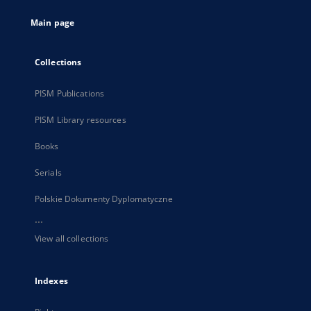
tab
Main page
Collections
PISM Publications
PISM Library resources
Books
Serials
Polskie Dokumenty Dyplomatyczne
...
View all collections
Indexes