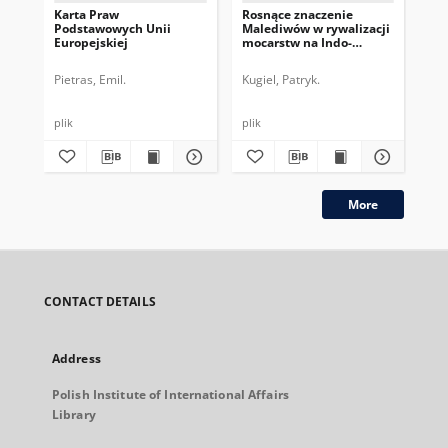
Karta Praw
Rosnące znaczenie
Pr
Podstawowych Unii
Malediwów w rywalizacji
Eur
Europejskiej
mocarstw na Indo-
na
Pacyfiku
Ko
Pietras, Emil.
Kugiel, Patryk.
Kry
plik
plik
plik
More
CONTACT DETAILS
Address
Polish Institute of International Affairs
Library