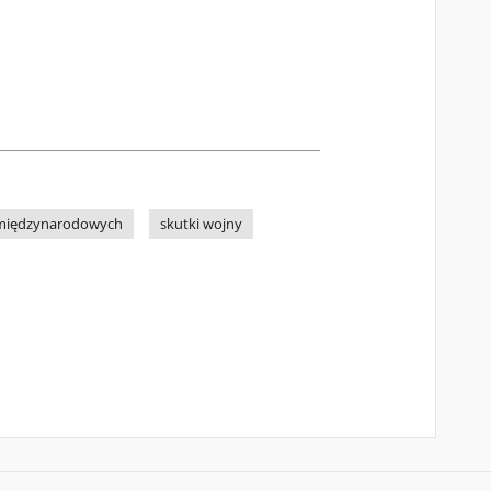
ń międzynarodowych
skutki wojny