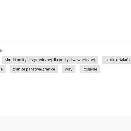
s:
skutki polityki zagranicznej dla polityki wewnętrznej
skutki działa
ne
granice państwa/granice
wizy
Rosjanie