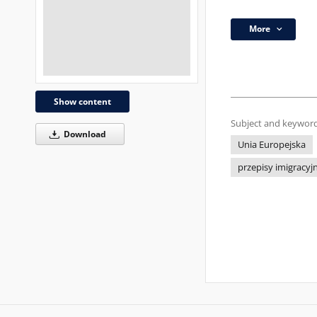
More
Show content
Subject and keyword
Download
Unia Europejska
przepisy imigracyj