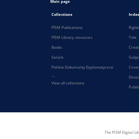
Main page
Collections
Inde
PISM Publications
Right
PISM Library resources
Title
Books
Creat
Serials
Subje
Polskie Dokumenty Dyplomatyczne
Cove
...
Descr
View all collections
Publi
The PISM Digital Li