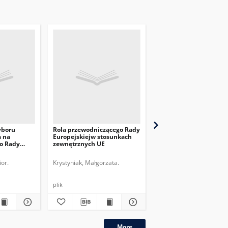
yboru
Rola przewodniczącego Rady
Pod flagą biało-niebies
a na
Europejskiejw stosunkach
białą – Rosjanie przeci
o Rady
zewnętrznych UE
wojnie
or.
Krystyniak, Małgorzata.
Legucka, Agnieszka.
plik
plik
More