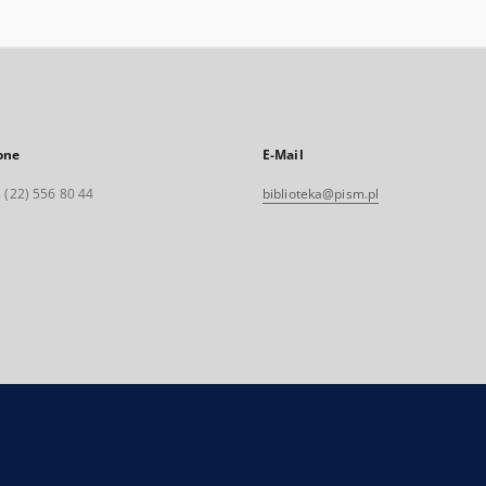
one
E-Mail
 (22) 556 80 44
biblioteka@pism.pl