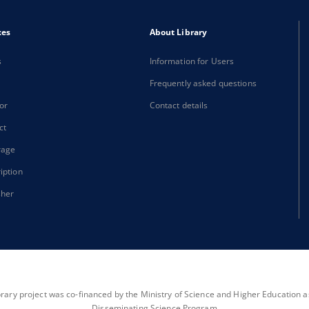
xes
About Library
s
Information for Users
Frequently asked questions
or
Contact details
ct
rage
iption
sher
brary project was co-financed by the Ministry of Science and Higher Education as 
Disseminating Science Program