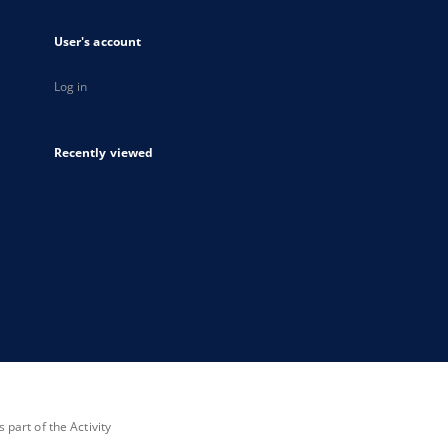
User's account
Log in
Recently viewed
part of the Activity