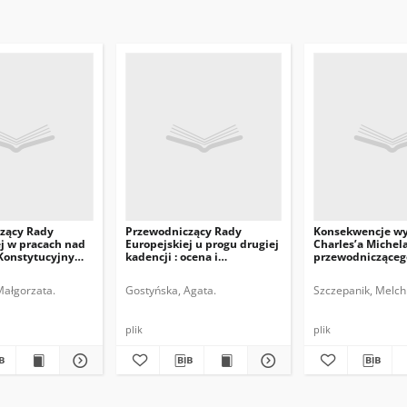
zący Rady
Przewodniczący Rady
Konsekwencje w
j w pracach nad
Europejskiej u progu drugiej
Charles’a Michel
Konstytucyjnym
kadencji : ocena i
przewodnicząceg
perspektywy
Europejskiej
Małgorzata.
Gostyńska, Agata.
Szczepanik, Melchi
plik
plik