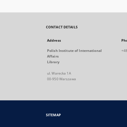
CONTACT DETAILS
Address
Ph
Polish Institute of International
+48
Affairs
Library
ul. Warecka 1A
00-950 Warszawa
SITEMAP