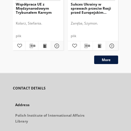
Współpraca UE z
Sukces Ukrainy w
Pr
Międzynarodowym
sprawach przeciw Rosji
eu
Trybunałem Karnym
przed Europejskim
orz
Trybunałem Praw
do
Człowieka
kl
Kolarz, Stefania.
Zaręba, Szymon.
Zar
plik
plik
plik
More
CONTACT DETAILS
Address
Polish Institute of International Affairs
Library