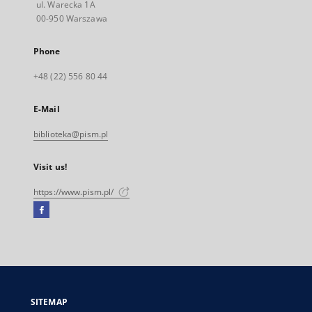
ul. Warecka 1A
00-950 Warszawa
Phone
+48 (22) 556 80 44
E-Mail
biblioteka@pism.pl
Visit us!
https://www.pism.pl/
Facebook
External
link,
will
open
in
a
SITEMAP
new