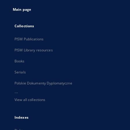
tab
Main page
Collections
PISM Publications
PISM Library resources
Books
Serials
Polskie Dokumenty Dyplomatyczne
...
View all collections
Indexes