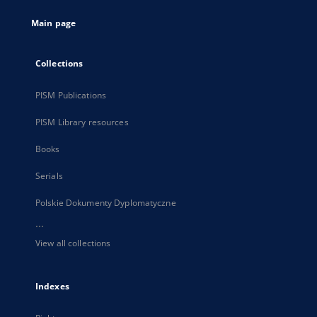
tab
Main page
Collections
PISM Publications
PISM Library resources
Books
Serials
Polskie Dokumenty Dyplomatyczne
...
View all collections
Indexes