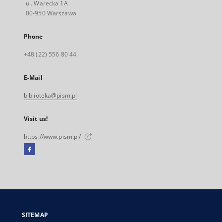
ul. Warecka 1A
00-950 Warszawa
Phone
+48 (22) 556 80 44
E-Mail
biblioteka@pism.pl
Visit us!
https://www.pism.pl/
Facebook
External
link,
will
open
in
a
SITEMAP
new