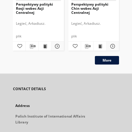
Perspektywy polityki
Perspektywy polityki
Po
Rosji wobec Azji
Chin wobec Azji
śr
Centralnej
Centralnej
pa
Or
Legieć, Arkadiusz.
Legieć, Arkadiusz.
Zas
plik
plik
plik
More
CONTACT DETAILS
Address
Polish Institute of International Affairs
Library